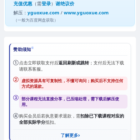
充值优惠
（需
登录
）
谢绝议价
解压：
yguoxue.com
/
www.yguoxue.com
（一般为百度网盘获取）
赞助须知
①
点击立即获取支付后
返回刷新或跳转
；支付后无法下载
请联系客服。
②
虚拟资源具有可复制性，不懂可询问；购买后
不支持任何
方式的退款
。
③
部分课程无法直接分享，已压缩处理，需
下载后解压
使
用。
④
购买会员后若执意要求退款，需
扣除已下载课程对应的
全部实际学分
抵扣。
了解更多