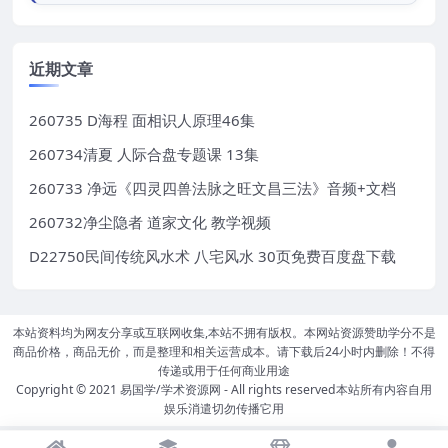
近期文章
260735 D海程 面相识人原理46集
260734清夏 人际合盘专题课 13集
260733 净远《四灵四兽法脉之旺文昌三法》音频+文档
260732净尘隐者 道家文化 教学视频
D22750民间传统风水术 八宅风水 30页免费百度盘下载
本站资料均为网友分享或互联网收集,本站不拥有版权。本网站资源赞助学分不是
商品价格，商品无价，而是整理和相关运营成本。请下载后24小时内删除！不得
传递或用于任何商业用途
Copyright © 2021
易国学/学术资源网
- All rights reserved本站所有内容自用
娱乐消遣切勿传播它用