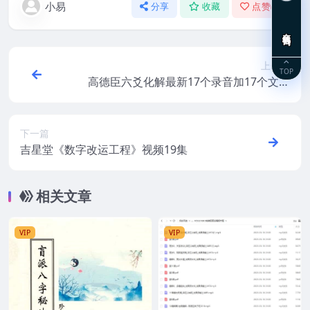
小易
分享
收藏
点赞(
0
)
在线咨询
上一篇
TOP
高德臣六爻化解最新17个录音加17个文档
百度盘下载
下一篇
吉星堂《数字改运工程》视频19集
相关文章
VIP
VIP