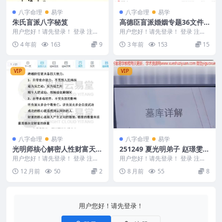
八字命理
易学
八字命理
易学
朱氏盲派八字秘笈
高德臣盲派婚姻专题36文件
录音+文档 高德臣盲派命理20
用户您好！请先登录！ 登录 注册
用户您好！请先登录！ 登录 注册
朱科顺 朱氏盲派八字秘笈朱氏盲
18弟子班录音
高德臣盲派婚姻专题 高德臣盲派
4 年前
163
9
3 年前
153
15
派八字秘诀 31...
婚姻专题36文件...
VIP
VIP
八字命理
易学
八字命理
易学
光明师核心解密人性财富天机
251249 夏光明弟子 赵璟雯老
05PDF文档23页Y
师《学道系列之墓与库的秘
用户您好！请先登录！ 登录 注册
用户您好！请先登录！ 登录 注册
光明师核心解密人性财富天机05P
密》1集
《学道系列之墓与库的秘密》赵璟
12 月前
50
2
8 月前
55
8
DF文档23页...
雯老师_2266...
用户您好！请先登录！