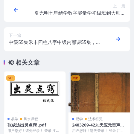
上一篇
夏光明七星绝学数字能量学初级班到大师班
教材全套录音
下一篇
中级55集禾丰四柱八字中级内部课55集，百
度网盘下载，阿里云盘下载
相关文章
VIP
VIP
易学
风水课程
易学
法术符咒
张成达出灵点窍 .pdf
2403209-42九天应元雷声普
化天尊玉枢宝经-
用户您好！请先登录！ 登录 注册
用户您好！请先登录！ 登录 注册