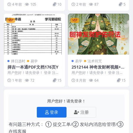
编号：MY2212-200-44 张成达出
九天应元雷声普化天尊玉枢宝经- 2
4 年前
105
10
2 年前
87
5
灵点...
403209...
VIP
VIP
择日选时
易学
易学
法术符咒
择吉一本通PDF文档176页Y
2512144 神奇发财树视频+课
件Y
用户您好！请先登录！ 登录 注册
用户您好！请先登录！ 登录 注册
择吉一本通PDF文档176页Y 2505
神奇发财树视频+课件Y 2512144
1 年前
72
15
8 月前
64
15
86
课件....
用户您好！请先登录！
登录
注册
有问题三种方式： ① 提交工单/② 发站内消息给管理/③
在线客服