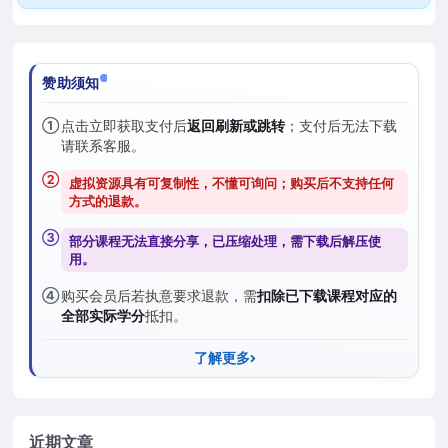
赞助须知
①
点击立即获取支付后
返回刷新或跳转
；支付后无法下载
请联系客服。
②
虚拟资源具有可复制性，不懂可询问；购买后
不支持任何
方式的退款
。
③
部分课程无法直接分享，已压缩处理，需
下载后解压
使
用。
④
购买会员后若执意要求退款，需
扣除已下载课程对应的
全部实际学分
抵扣。
了解更多
近期文章