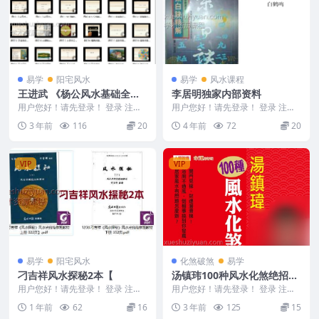
易学
阳宅风水
易学
风水课程
王进武 《杨公风水基础全知
李居明独家内部资料
道》35集视频
用户您好！请先登录！ 登录 注册
用户您好！请先登录！ 登录 注册
王进武 《杨公风水基础全知道》3
编号：MY2212-200-22 李居明独
3 年前
116
20
4 年前
72
20
5集 2311...
家内...
VIP
VIP
易学
阳宅风水
化煞破煞
易学
刁吉祥风水探秘2本【
汤镇玮100种风水化煞绝招24
0页
用户您好！请先登录！ 登录 注册
用户您好！请先登录！ 登录 注册
刁吉祥风水探秘2本 250632
汤镇玮100种风水化煞绝招240页
1 年前
62
16
3 年前
125
15
Y2308...