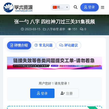
登录
简体…
▼
张一勺 八字 四柱神刀过三关31集视频
2023-03-15
八字命理
易学
151
0
详情介绍
常见问题
评论建议
用户您好！请先登录！
登录
注册