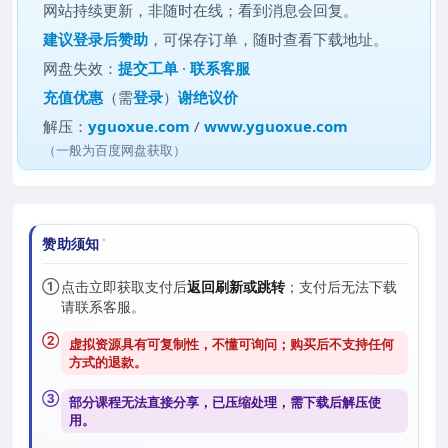
网站持续更新，非随时在线；看到消息会回复。
建议
登录后赞助
，可保存订单，随时查看下载地址。
网盘失效：
提交工单
·
联系客服
充值优惠
（需
登录
）
谢绝议价
解压：
yguoxue.com
/
www.yguoxue.com
（一般为百度网盘获取）
赞助须知
①
点击立即获取支付后
返回刷新或跳转
；支付后无法下载
请联系客服。
②
虚拟资源具有可复制性，不懂可询问；购买后
不支持任何
方式的退款
。
③
部分课程无法直接分享，已压缩处理，需
下载后解压
使
用。