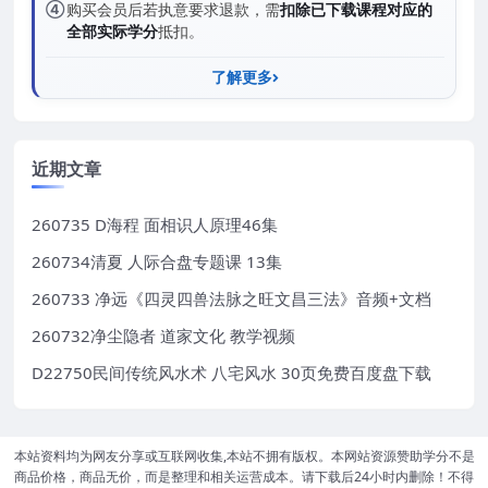
④
购买会员后若执意要求退款，需
扣除已下载课程对应的
全部实际学分
抵扣。
了解更多
近期文章
260735 D海程 面相识人原理46集
260734清夏 人际合盘专题课 13集
260733 净远《四灵四兽法脉之旺文昌三法》音频+文档
260732净尘隐者 道家文化 教学视频
D22750民间传统风水术 八宅风水 30页免费百度盘下载
本站资料均为网友分享或互联网收集,本站不拥有版权。本网站资源赞助学分不是
商品价格，商品无价，而是整理和相关运营成本。请下载后24小时内删除！不得