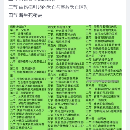
三节 由伤病引起的夭亡与事故夭亡区别
四节 断生死秘诀