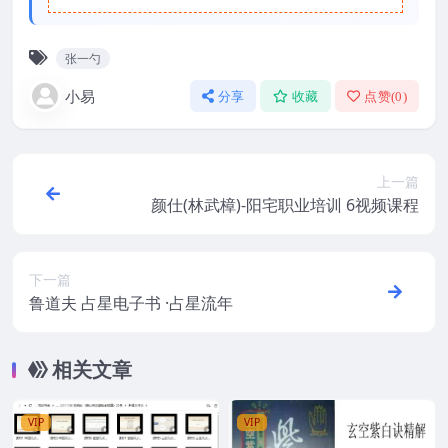
张一勺
小易
分享
收藏
点赞(
0
)
上一篇
颜仕(林武樟)-阳宅职业培训 6视频课程
下一篇
鲁道夫 占星电子书 ·占星流年
相关文章
VIP
VIP