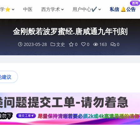
咨询
国学⭐
中医
西方学术
用户中心✔️
私信 🔔公告
金刚般若波罗蜜经.唐咸通九年刊刻
2023-05-28
文史
0
0
163
0
论建议