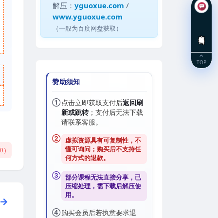
解压：
yguoxue.com
/
www.yguoxue.com
（一般为百度网盘获取）
在线咨询
TOP
赞助须知
①
点击立即获取支付后
返回刷
新或跳转
；支付后无法下载
请联系客服。
②
虚拟资源具有可复制性，不
懂可询问；购买后
不支持任
(
0
)
何方式的退款
。
③
部分课程无法直接分享，已
压缩处理，需
下载后解压
使
用。
④
购买会员后若执意要求退