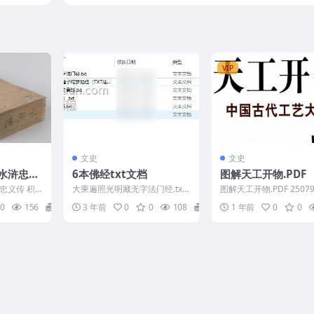
龄重刊本
广胜寺金版大藏经之一.金刊本赵城金藏.
系列
VIP
文史
文史
水浒忠义
6本佛经txt文档
图解天工开物.PDF
东京大学
忠义传 积
大乘遍照光明藏无字法门经.txt
图解天工开物.PDF 25079
图书馆藏 钟
佛说长寿灭罪护诸童子陀罗尼经
0
156
0
3 年前
0
0
108
0
1 年前
0
0
..
（TXT注音版）....