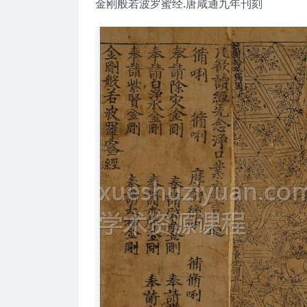
金刚般若波罗蜜经.唐咸通九年刊刻