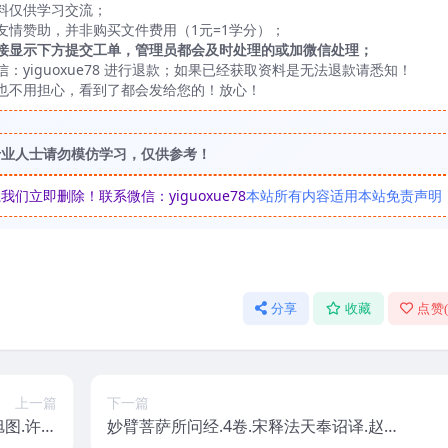
料仅供学习交流；
友情赞助，并非购买文件费用（1元=1学分）；
接显示下方提交工单，管理员都会及时处理的或加微信处理；
yiguoxue78 进行退款；如果已经获取资料是无法退款请悉知！
也不用担心，看到了都会发给您的！放心！
专业人士请勿模仿学习，仅供参考！
立即删除！联系微信：yiguoxue78
本站所有内容适用本站免责声明
分享
收藏
点赞
上一篇
下一篇
旭图.许光
妙臂菩萨所问经.4卷.宋释法天奉诏译.赵城