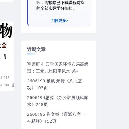
款，需
扣除已下载课程对应
的全部实际学分
抵扣。
了解更多
近期文章
军师府 杜云学居家环境布局高级
班：三元九星阳宅风水 9讲
4-013
2606193 杨戬 亲传《八九玄
100
5
功》103页
2606194思源《办公家居顺风顺
水》248页
2606195 崔文举《盲派八字 十
神精释》152页