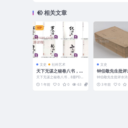
清集证.清光绪九年薛福
相关文章
VIP
文史
社科艺术
文史
天下无谋之秘卷八书，8
钟伯敬先生批评
册PDF文档Y
传 积庆堂藏板.
天下无谋之秘卷八书，8册PDF
钟伯敬先生批评水浒
图书馆藏
文档Y 2507292 2507292 天下
庆堂藏板.东京大学
1 年前
0
0
63
6
3 年前
0
无谋之...
伯敬先生批评水浒传..