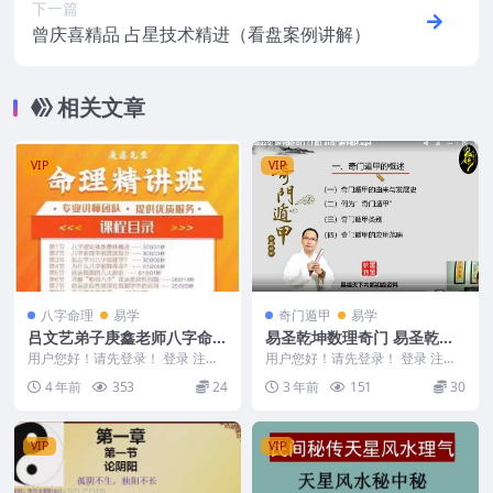
下一篇
曾庆喜精品 占星技术精进（看盘案例讲解）
相关文章
VIP
VIP
八字命理
易学
奇门遁甲
易学
吕文艺弟子庚鑫老师八字命理
易圣乾坤数理奇门 易圣乾坤
精讲班课程37集+八字实战分
数理奇门课程31集视频，八
用户您好！请先登录！ 登录 注册
用户您好！请先登录！ 登录 注册
析案例集锦75集
吕文艺弟子 庚鑫八字集训营 吕文
门九星精准解读+学习数理奇
易圣乾坤数理奇门课程31集视频，
4 年前
353
24
3 年前
151
30
艺弟子庚鑫老...
八门九星精准解...
门遁甲
VIP
VIP