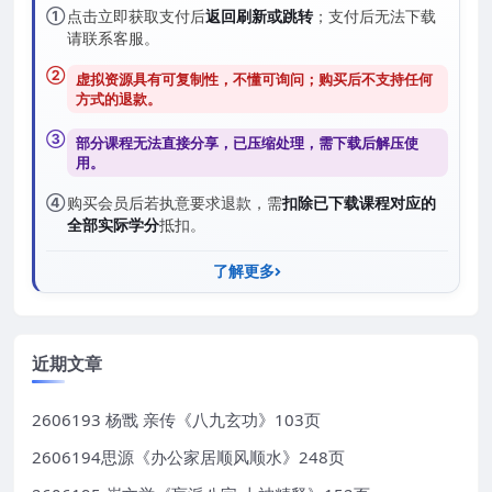
①
点击立即获取支付后
返回刷新或跳转
；支付后无法下载
请联系客服。
②
虚拟资源具有可复制性，不懂可询问；购买后
不支持任何
方式的退款
。
③
部分课程无法直接分享，已压缩处理，需
下载后解压
使
用。
④
购买会员后若执意要求退款，需
扣除已下载课程对应的
全部实际学分
抵扣。
了解更多
近期文章
2606193 杨戬 亲传《八九玄功》103页
2606194思源《办公家居顺风顺水》248页