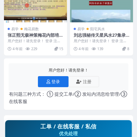
易学
梅花易数
易学
阳宅风水
张正熙无极神策梅花内部培训
刘志强秘传天星风水27集录
课程108视频合集
音+1文档
用户您好！请先登录！ 登录 注册
用户您好！请先登录！ 登录 注册
无极神策梅花内部视频教学课程
刘志强秘传天星风水 27集录音+1
4 年前
229
15
4 年前
139
8
张正熙 张正...
文档 编号M...
用户您好！请先登录！
登录
注册
有问题三种方式： ① 提交工单/② 发站内消息给管理/③
在线客服
工单 / 在线客服 / 私信
优先处理