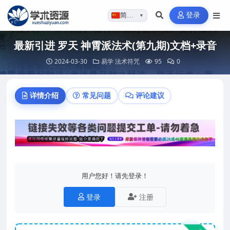
登录
简体…
▼
最新引进 罗天 神霄派法术(第九期)文档+录音
2024-03-30
易学
法术符咒
95
0
详情介绍
常见问题
评论建议
用户您好！请先登录！
登录
注册