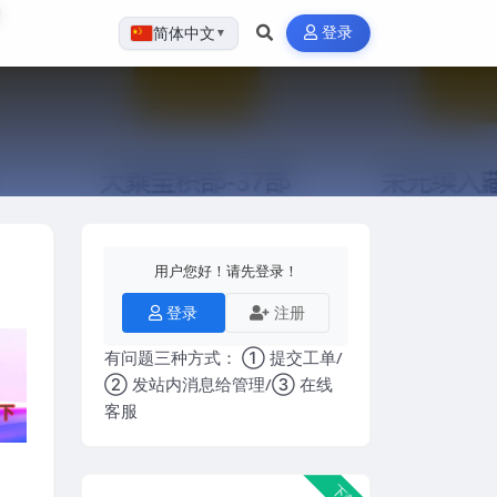
登录
简体中文
▼
用户您好！请先登录！
登录
注册
有问题三种方式： ① 提交工单/
② 发站内消息给管理/③ 在线
客服
下载