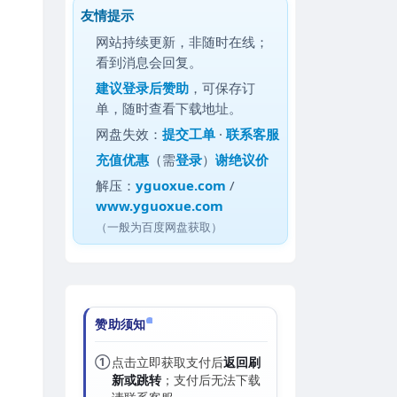
友情提示
网站持续更新，非随时在线；
看到消息会回复。
建议
登录后赞助
，可保存订
单，随时查看下载地址。
网盘失效：
提交工单
·
联系客服
充值优惠
（需
登录
）
谢绝议价
解压：
yguoxue.com
/
www.yguoxue.com
（一般为百度网盘获取）
赞助须知
①
点击立即获取支付后
返回刷
新或跳转
；支付后无法下载