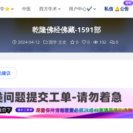
咨询
国学⭐
中医
西方学术
用户中心✔️
私信 🔔公告
乾隆佛经佛藏-1591部
2024-04-12
国学
文史
0
0
102
0
论建议