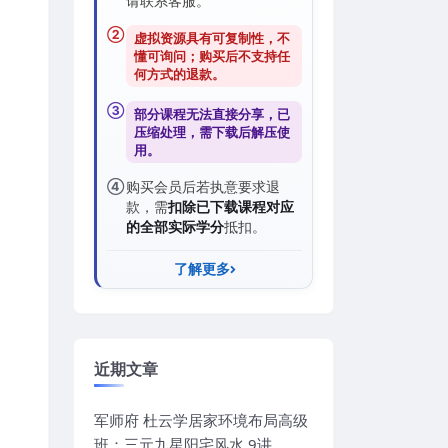
请联系客服。
②
虚拟资源具有可复制性，不
懂可询问；购买后
不支持任
何方式的退款
。
③
部分课程无法直接分享，已
压缩处理，需
下载后解压
使
用。
④
购买会员后若执意要求退
款，需
扣除已下载课程对应
的全部实际学分
抵扣。
了解更多
近期文章
军师府 杜云学居家环境布局高级
班：三元九星阳宅风水 9讲