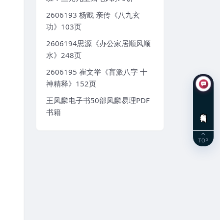
2606193 杨戬 亲传《八九玄
功》103页
2606194思源《办公家居顺风顺
水》248页
2606195 崔文举《盲派八字 十
神精释》152页
王凤麟电子书50部凤麟易理PDF
书籍
在线咨询
TOP