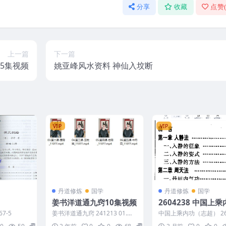
分享
收藏
点赞
上一篇
下一篇
65集视频
姚亚峰风水资料 神仙入坟断
VIP
VIP
丹道修炼
国学
丹道修炼
国学
姜书洋道通九窍10集视频
2604238 中国上
（志超）
67-5
姜书洋道通九窍 241213 01.简
中国上乘内功（志超） 26
介_11077.mp4 02.第一课-顶
8 以下内容为整理的相关