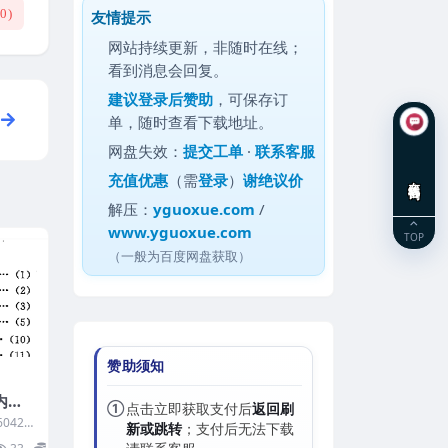
(
0
)
友情提示
网站持续更新，非随时在线；
看到消息会回复。
建议
登录后赞助
，可保存订
单，随时查看下载地址。
网盘失效：
提交工单
·
联系客服
充值优惠
（需
登录
）
谢绝议价
在线咨询
解压：
yguoxue.com
/
www.yguoxue.com
TOP
（一般为百度网盘获取）
赞助须知
乘内功
①
点击立即获取支付后
返回刷
0423
新或跳转
；支付后无法下载
资料内