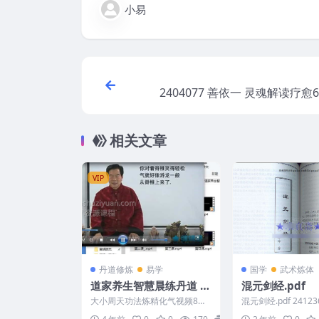
小易
2404077 善依一 灵魂解读疗愈
相关文章
VIP
丹道修炼
易学
国学
武术炼体
道家养生智慧晨练丹道 大
混元剑经.pdf
小周天功法炼精化气视频
大小周天功法炼精化气视频8集
混元剑经.pdf 24123
8集与资料
与资料：道家养生智慧晨练丹道