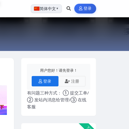
登录
简体中文
▼
用户您好！请先登录！
登录
注册
有问题三种方式： ① 提交工单/
② 发站内消息给管理/③ 在线
客服
下载