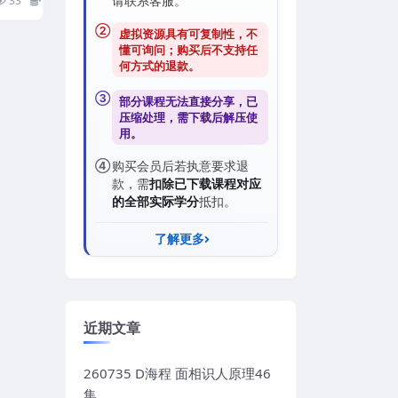
33
5
请联系客服。
②
虚拟资源具有可复制性，不
懂可询问；购买后
不支持任
何方式的退款
。
③
部分课程无法直接分享，已
压缩处理，需
下载后解压
使
用。
④
购买会员后若执意要求退
款，需
扣除已下载课程对应
的全部实际学分
抵扣。
了解更多
近期文章
260735 D海程 面相识人原理46
集