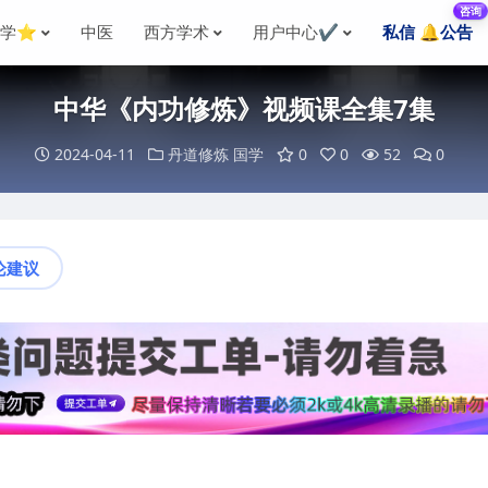
咨询
国学⭐
中医
西方学术
用户中心✔️
私信 🔔公告
中华《内功修炼》视频课全集7集
2024-04-11
丹道修炼
国学
0
0
52
0
论建议