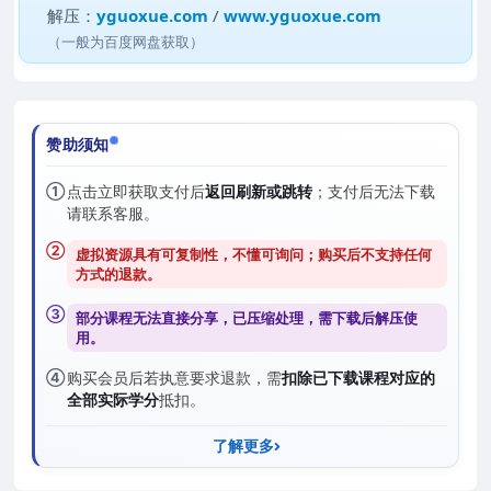
解压：
yguoxue.com
/
www.yguoxue.com
（一般为百度网盘获取）
赞助须知
①
点击立即获取支付后
返回刷新或跳转
；支付后无法下载
请联系客服。
②
虚拟资源具有可复制性，不懂可询问；购买后
不支持任何
方式的退款
。
③
部分课程无法直接分享，已压缩处理，需
下载后解压
使
用。
④
购买会员后若执意要求退款，需
扣除已下载课程对应的
全部实际学分
抵扣。
了解更多