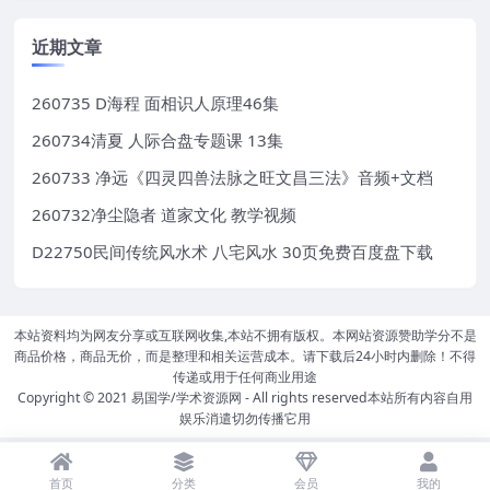
近期文章
260735 D海程 面相识人原理46集
260734清夏 人际合盘专题课 13集
260733 净远《四灵四兽法脉之旺文昌三法》音频+文档
260732净尘隐者 道家文化 教学视频
D22750民间传统风水术 八宅风水 30页免费百度盘下载
本站资料均为网友分享或互联网收集,本站不拥有版权。本网站资源赞助学分不是
商品价格，商品无价，而是整理和相关运营成本。请下载后24小时内删除！不得
传递或用于任何商业用途
Copyright © 2021
易国学/学术资源网
- All rights reserved本站所有内容自用
娱乐消遣切勿传播它用
首页
分类
会员
我的