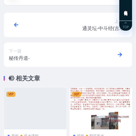
在线咨询
上一篇
TOP
通灵坛-中斗经(古本)-
下一篇
秘传丹道-
相关文章
VIP
VIP
易学
风水课程
易学
阳宅风水