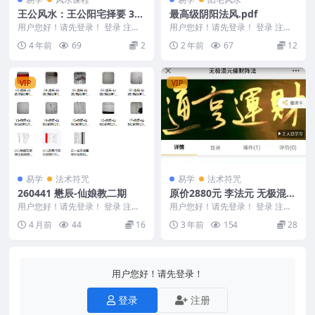
王公风水：王公阳宅择要 38
最高级阴阳法风.pdf
页
用户您好！请先登录！ 登录 注册
用户您好！请先登录！ 登录 注册
编号：D22790 王公风水：王公阳
最高级阴阳法风.pdf 114p 24084
4 年前
69
2
2 年前
67
12
宅择要 3...
4...
VIP
VIP
易学
法术符咒
易学
法术符咒
260441 懋辰-仙娘教二期
原价2880元 李法元 无极混元
催财秘法催财阵法 视频+讲义
用户您好！请先登录！ 登录 注册
用户您好！请先登录！ 登录 注册
懋辰-仙娘教二期 260441 260441
文档
李法元 无极混元催财秘法催财阵
4 月前
44
16
3 年前
154
28
...
法 混元催财...
用户您好！请先登录！
登录
注册