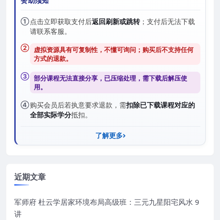
赞助须知
①
点击立即获取支付后
返回刷新或跳转
；支付后无法下载
请联系客服。
②
虚拟资源具有可复制性，不懂可询问；购买后
不支持任何
方式的退款
。
③
部分课程无法直接分享，已压缩处理，需
下载后解压
使
用。
④
购买会员后若执意要求退款，需
扣除已下载课程对应的
全部实际学分
抵扣。
了解更多
近期文章
军师府 杜云学居家环境布局高级班：三元九星阳宅风水 9
讲