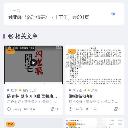
下一篇
姚亚峰《命理精要》（上下册）共691页
相关文章
VIP
VIP
易学
阳宅风水
八字命理
易学
陈春林 阴宅闪电眼 面授班全
潘昭佑论纳音
程录像35集
用户您好！请先登录！ 登录 注册
用户您好！请先登录！ 登录 注册
陈春林阴宅闪电眼｜面授班全程录
潘昭佑论纳音 Y2307-129-1
3 年前
104
26
3 年前
152
1
像35集教材pd...
VIP
VIP