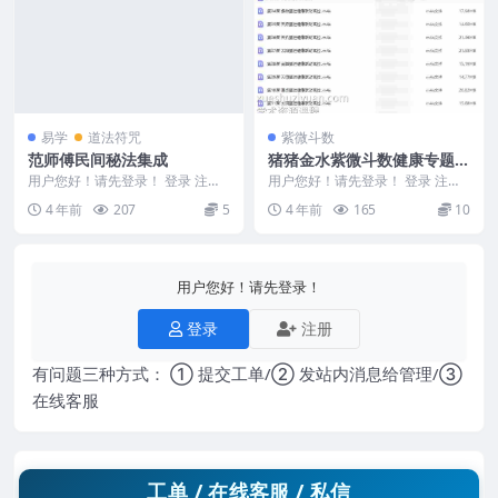
易学
道法符咒
紫微斗数
范师傅民间秘法集成
猪猪金水紫微斗数健康专题音
频22集百度盘下载
用户您好！请先登录！ 登录 注册
用户您好！请先登录！ 登录 注册
范师傅民间秘法集成.pdf，99页。
猪猪金水 紫微斗数健康专题 音频
4 年前
207
5
4 年前
165
10
据说是祖传...
D集 编号：...
用户您好！请先登录！
登录
注册
有问题三种方式： ① 提交工单/② 发站内消息给管理/③
在线客服
工单 / 在线客服 / 私信