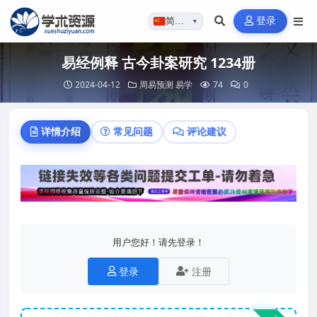
登录
简体…
▼
易经例释 古今卦案研究 1234册
2024-04-12
周易预测
易学
74
0
详情介绍
常见问题
评论建议
用户您好！请先登录！
登录
注册