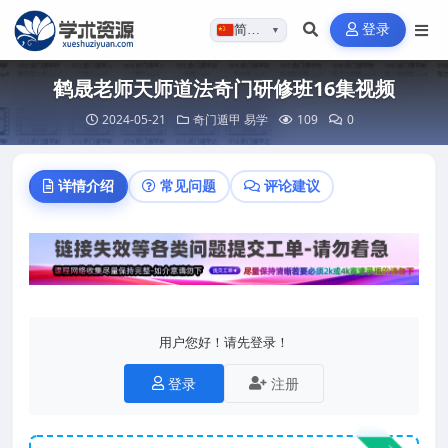
登录
简体…
▼
鹤晟老师天师道法奇门研修班16集视频
2024-05-21
奇门遁甲
易学
109
0
详情介绍
常见问题
评论建议
用户您好！请先登录！
登录
注册