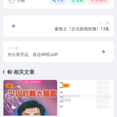
小易
分享
收藏
点赞(
0
)
上一篇
廖衡之《古法面相探微》13集
下一篇
办公室开运、改运46招.pdf
相关文章
VIP
VIP