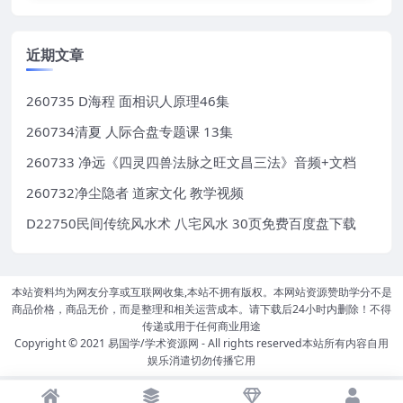
近期文章
260735 D海程 面相识人原理46集
260734清夏 人际合盘专题课 13集
260733 净远《四灵四兽法脉之旺文昌三法》音频+文档
260732净尘隐者 道家文化 教学视频
D22750民间传统风水术 八宅风水 30页免费百度盘下载
本站资料均为网友分享或互联网收集,本站不拥有版权。本网站资源赞助学分不是
商品价格，商品无价，而是整理和相关运营成本。请下载后24小时内删除！不得
传递或用于任何商业用途
Copyright © 2021
易国学/学术资源网
- All rights reserved本站所有内容自用
娱乐消遣切勿传播它用