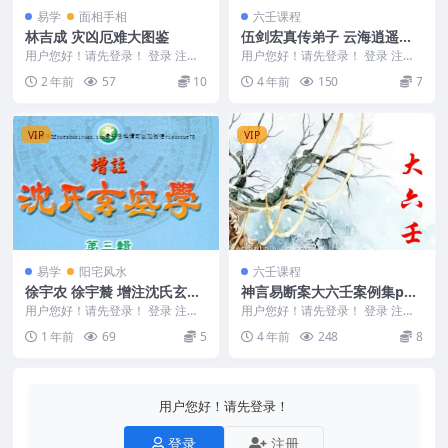
易学
面相手相
六壬课程
林吉成 灾凶厄难大图鉴
伍剑宏真传弟子 云海逍遥客2
017大六壬通道基础班视频全
用户您好！请先登录！ 登录 注册
用户您好！请先登录！ 登录 注册
林吉成 灾凶厄难大图鉴 2412313
集
云海逍遥客2017大六壬通道基础
2 年前
57
10
4 年前
150
7
班视频全集伍剑...
VIP
VIP
易学
阳宅风水
六壬课程
徐宇农 徐宇辳 增注沈氏玄空
神言易断案大六壬案例集pdf
学第三辑.pdf
305页 高清电子版 百度盘下
用户您好！请先登录！ 登录 注册
用户您好！请先登录！ 登录 注册
徐宇农 徐宇辳 增注沈氏玄空学第
载
神言易断案大六壬案例集pdf，30
1 年前
69
5
4 年前
248
8
三辑.pdf ...
5页，高清高...
用户您好！请先登录！
登录
注册