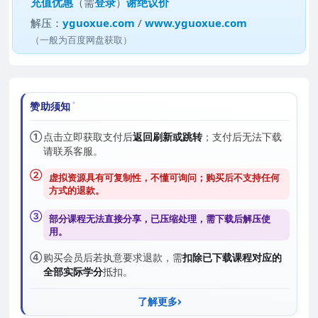
充值优惠
（需
登录
）
谢绝议价
解压：
yguoxue.com
/
www.yguoxue.com
（一般为百度网盘获取）
赞助须知
①
点击立即获取支付后
返回刷新或跳转
；支付后无法下载
请联系客服。
②
虚拟资源具有可复制性，不懂可询问；购买后
不支持任何
方式的退款
。
③
部分课程无法直接分享，已压缩处理，需
下载后解压
使
用。
④
购买会员后若执意要求退款，需
扣除已下载课程对应的
全部实际学分
抵扣。
了解更多