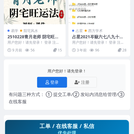
易学
阳宅风水
占星
西方学术
2510228青月老师 阴宅旺运
占星2021岑嶽六七八九十十
法 视频+课件Y
一月案例 6期案例视频24集
用户您好！请先登录！ 登录 注册
用户您好！请先登录！ 登录 注册
青月老师 阴宅旺运法 视频+课件Y
占星2021岑嶽六七八九十十一月
9 月前
56
15
3 年前
96
28
25102...
案例 Y230...
用户您好！请先登录！
登录
注册
有问题三种方式： ① 提交工单/② 发站内消息给管理/③
在线客服
工单 / 在线客服 / 私信
优先处理