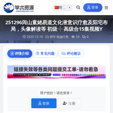
登录
简体…
▼
251296闾山童姥易道文化潜意识疗愈及阳宅布
局，头像解读等 初级➕高级合15集视频Y
2025-12-10
易学
瑜伽疗愈
53
0
详情介绍
常见问题
评论建议
用户您好！请先登录！
登录
注册