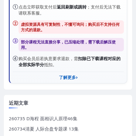
①
点击立即获取支付后
返回刷新或跳转
；支付后无法下载
请联系客服。
②
虚拟资源具有可复制性，不懂可询问；购买后
不支持任何
方式的退款
。
③
部分课程无法直接分享，已压缩处理，需
下载后解压
使
用。
④
购买会员后若执意要求退款，需
扣除已下载课程对应的
全部实际学分
抵扣。
了解更多
近期文章
260735 D海程 面相识人原理46集
260734清夏 人际合盘专题课 13集