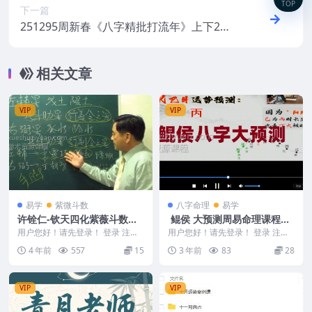
TOP
下一篇
251295周新春《八字精批打流年》上下2
册，202+210双面Y
相关文章
VIP
VIP
易学
紫微斗数
八字命理
易学
许铨仁-钦天四化紫薇斗数命
鲲侯 大预测周易命理课程视
理学24视频+讲义
频课程58集
用户您好！请先登录！ 登录 注册
用户您好！请先登录！ 登录 注册
许铨仁-钦天四化紫薇斗数命理学2
鲲侯大预测周易命理课程视频课程
4 年前
557
15
3 年前
83
28
4讲+讲义 编...
58集，让你了解...
VIP
VIP