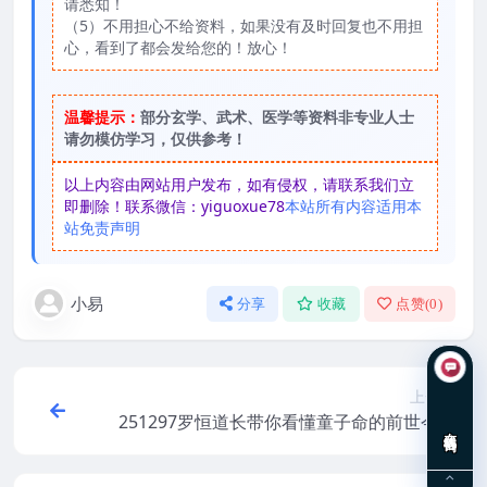
请悉知！
（5）不用担心不给资料，如果没有及时回复也不用担
心，看到了都会发给您的！放心！
温馨提示：
部分玄学、武术、医学等资料非专业人士
请勿模仿学习，仅供参考！
以上内容由网站用户发布，如有侵权，请联系我们立
即删除！联系微信：yiguoxue78
本站所有内容适用本
站免责声明
小易
分享
收藏
点赞(
0
)
上一篇
251297罗恒道长带你看懂童子命的前世今生
在线咨询
上下 2集视频Y