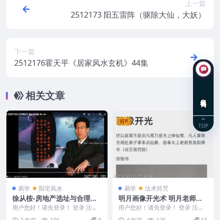
上一篇
2512173 阳五雷阵（驱除大仙，大妖）
下一篇
2512176霍天平《居家风水玄机》44集
相关文章
在线咨询
VIP
TOP
易学
阳宅风水
易学
法术符咒
徐从桉-房地产选址与合理设
明月画像开光术 明月老师画
计-风水文化篇4讲
相开光术，一集短视频
用户您好！请先登录！ 登录 注册
用户您好！请先登录！ 登录 注册
徐从桉-房地产选址与合理设计-风
明月画像开光术 明月老师画相开