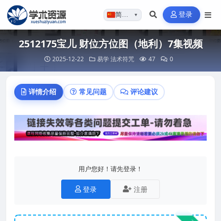
登录
简体…
▼
2512175宝儿 财位方位图（地利）7集视频
2025-12-22
易学
法术符咒
47
0
详情介绍
常见问题
评论建议
用户您好！请先登录！
登录
注册