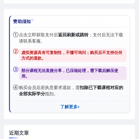
赞助须知
①
点击立即获取支付后
返回刷新或跳转
；支付后无法下载
请联系客服。
②
虚拟资源具有可复制性，不懂可询问；购买后
不支持任何
方式的退款
。
③
部分课程无法直接分享，已压缩处理，需
下载后解压
使
用。
④
购买会员后若执意要求退款，需
扣除已下载课程对应的
全部实际学分
抵扣。
了解更多
近期文章