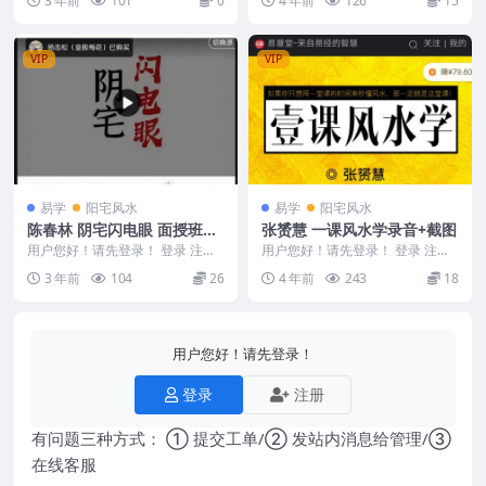
3 年前
101
0
4 年前
126
15
水文化篇4讲 ...
光术，一集短视...
VIP
VIP
易学
阳宅风水
易学
阳宅风水
陈春林 阴宅闪电眼 面授班全
张赟慧 一课风水学录音+截图
程录像35集
用户您好！请先登录！ 登录 注册
用户您好！请先登录！ 登录 注册
陈春林阴宅闪电眼｜面授班全程录
张赟慧 一课风水学 Y2302-66 风水
3 年前
104
26
4 年前
243
18
像35集教材pd...
不仅...
用户您好！请先登录！
登录
注册
有问题三种方式： ① 提交工单/② 发站内消息给管理/③
在线客服