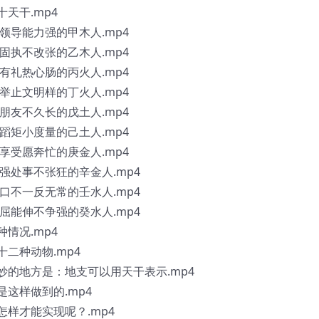
十天干.mp4
织领导能力强的甲木人.mp4
心固执不改张的乙木人.mp4
明有礼热心肠的丙火人.mp4
谈举止文明样的丁火人.mp4
交朋友不久长的戊土人.mp4
规蹈矩小度量的己土人.mp4
物享受愿奔忙的庚金人.mp4
刚强处事不张狂的辛金人.mp4
心口不一反无常的壬水人.mp4
能屈能伸不争强的癸水人.mp4
种情况.mp4
十二种动物.mp4
巧妙的地方是：地支可以用天干表示.mp4
是这样做到的.mp4
怎样才能实现呢？.mp4