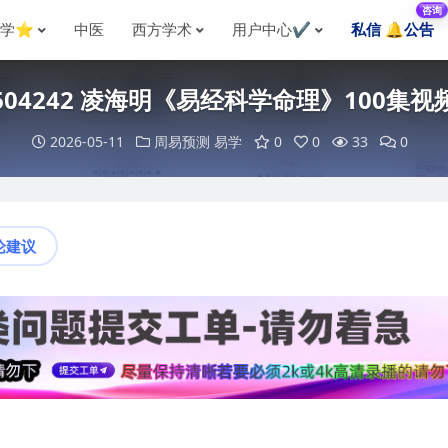
咨询
国学⭐
中医
西方学术
用户中心✔️
私信 🔔公告
604242 凌海明《易经科学命理》100集视
2026-05-11
周易预测
易学
0
0
33
0
论建议