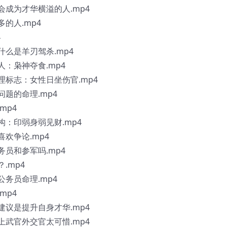
会成为才华横溢的人.mp4
多的人.mp4
4
什么是羊刃驾杀.mp4
人：枭神夺食.mp4
理标志：女性日坐伤官.mp4
问题的命理.mp4
mp4
构：印弱身弱见财.mp4
喜欢争论.mp4
务员和参军吗.mp4
.mp4
公务员命理.mp4
mp4
建议是提升自身才华.mp4
上武官外交官太可惜.mp4