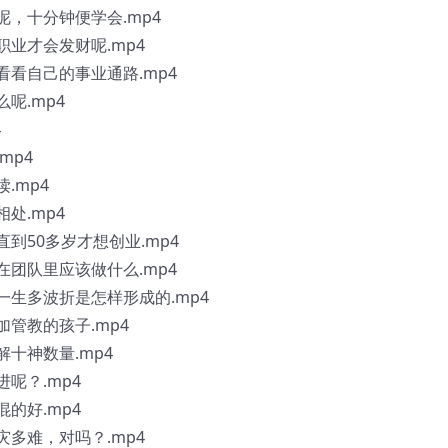
呢，十分钟便学会.mp4
职业才会发财呢.mp4
看看自己的事业通路.mp4
呢.mp4
4
mp4
.mp4
处.mp4
直到50多岁才想创业.mp4
在团队里应该做什么.mp4
一生多波折是怎样形成的.mp4
加管教的孩子.mp4
解十神数量.mp4
进呢？.mp4
混的好.mp4
灾多难，对吗？.mp4