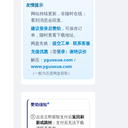
友情提示
网站持续更新，非随时在线；
看到消息会回复。
建议
登录后赞助
，可保存订
单，随时查看下载地址。
网盘失效：
提交工单
·
联系客服
充值优惠
（需
登录
）
谢绝议价
解压：
yguoxue.com
/
www.yguoxue.com
（一般为百度网盘获取）
赞助须知
①
点击立即获取支付后
返回刷
新或跳转
；支付后无法下载