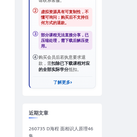
请联系客服。
②
虚拟资源具有可复制性，不
懂可询问；购买后
不支持任
何方式的退款
。
③
部分课程无法直接分享，已
压缩处理，需
下载后解压
使
用。
④
购买会员后若执意要求退
款，需
扣除已下载课程对应
的全部实际学分
抵扣。
了解更多
近期文章
260735 D海程 面相识人原理46
集