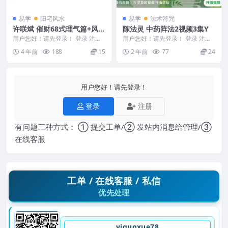
易学
阳宅风水
易学
法术符咒
许联斌 催财68式理气篇+风水
陈法灵 中药阵法2视频3集Y
3种版本
用户您好！请先登录！ 登录 注册
用户您好！请先登录！ 登录 注册
催财68式，3种版本 许联斌《益福
陈法灵 中药阵法2视频3集Y 24124
4 年前
188
15
2 年前
77
24
堂催财68式...
14 ...
用户您好！请先登录！
登录
注册
有问题三种方式： ① 提交工单/② 发站内消息给管理/③
在线客服
工单 / 在线客服 / 私信
优先处理
yiguoxue78