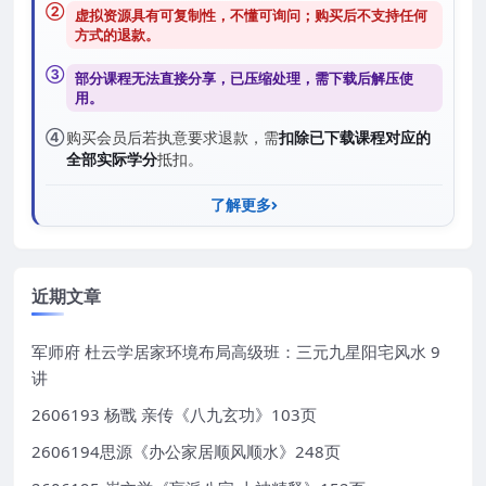
②
虚拟资源具有可复制性，不懂可询问；购买后
不支持任何
方式的退款
。
③
部分课程无法直接分享，已压缩处理，需
下载后解压
使
用。
④
购买会员后若执意要求退款，需
扣除已下载课程对应的
全部实际学分
抵扣。
了解更多
近期文章
军师府 杜云学居家环境布局高级班：三元九星阳宅风水 9
讲
2606193 杨戬 亲传《八九玄功》103页
2606194思源《办公家居顺风顺水》248页