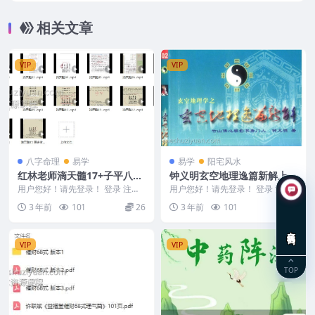
相关文章
VIP
VIP
八字命理
易学
易学
阳宅风水
红林老师滴天髓17+子平八字
钟义明玄空地理逸篇新解上册
20集
+下册 两本
用户您好！请先登录！ 登录 注册
用户您好！请先登录！ 登录 注册
红林老师滴天髓加子平八字 23127
钟义明 玄空地理逸篇新解上册+钟
3 年前
101
26
3 年前
101
12
9 ├─子...
义明 玄空地理...
在线咨询
VIP
VIP
TOP