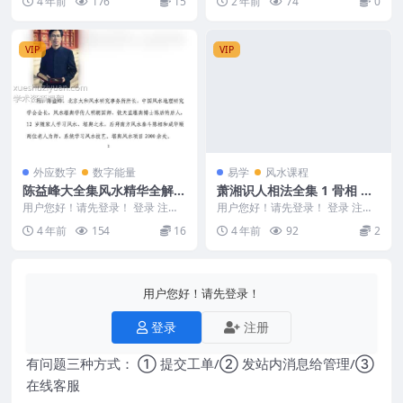
4 年前
176
15
2 年前
74
0
遁甲高...
3
VIP
VIP
外应数字
数字能量
易学
风水课程
陈益峰大全集风水精华全解绝
萧湘识人相法全集 1 骨相 面
学精解手机号码吉凶铁口神断
相之部
用户您好！请先登录！ 登录 注册
用户您好！请先登录！ 登录 注册
授徒
陈益峰大全集风水精华全解绝学精
编号：D22732 萧湘识人相法全集
4 年前
154
16
4 年前
92
2
解手机号码吉凶铁...
1 骨相...
用户您好！请先登录！
登录
注册
有问题三种方式： ① 提交工单/② 发站内消息给管理/③
在线客服