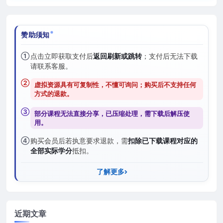
赞助须知
①
点击立即获取支付后
返回刷新或跳转
；支付后无法下载
请联系客服。
②
虚拟资源具有可复制性，不懂可询问；购买后
不支持任何
方式的退款
。
③
部分课程无法直接分享，已压缩处理，需
下载后解压
使
用。
④
购买会员后若执意要求退款，需
扣除已下载课程对应的
全部实际学分
抵扣。
了解更多
近期文章