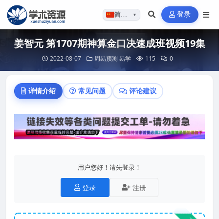
登录
简体…
▼
姜智元 第1707期神算金口决速成班视频19集
2022-08-07
周易预测
易学
115
0
详情介绍
常见问题
评论建议
用户您好！请先登录！
登录
注册