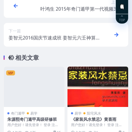
上一篇
在线咨询
叶鸿生 2015年奇门遁甲第一代视频34集
TOP
下一篇
姜智元2016国庆节速成班 姜智元六壬神算
金口决速成班视频8集
相关文章
VIP
奇门遁甲
易学
易学
阳宅风水
朱源熙奇门遁甲高级研修班
《家装风水禁忌》黄喜雨
用户您好！请先登录！ 登录 注册
用户您好！请先登录！ 登录 注册
编号：221788D966. 朱源熙奇门
《家装风水禁忌》黄喜雨 240818