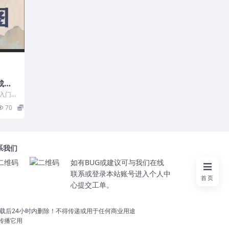
成
合集
入门合
4 2.小
70
15
系我们
如有BUG或建议可与我们在线
联系或登录本站账号进入个人中
首页
心提交工单。
载后24小时内删除！不得传递或用于任何商业用途
切勿传播它用