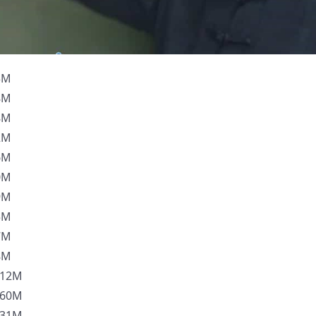
3M
8M
8M
2M
6M
0M
9M
5M
7M
8M
12M
60M
31M