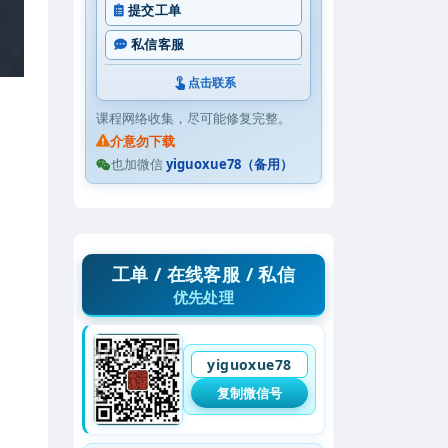
提交工单
私信客服
点击联系
课程网络收集，尽可能修复完整。
介意勿下载
也加微信
yiguoxue78（备用）
工单 / 在线客服 / 私信
优先处理
yiguoxue78
复制微信号