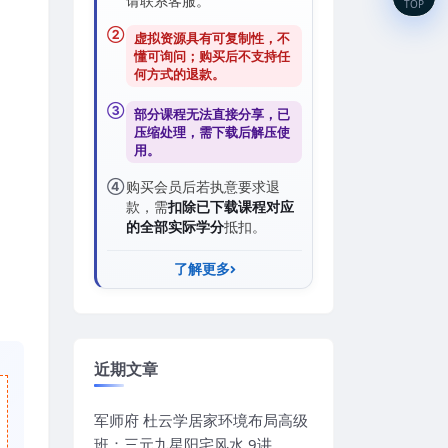
请联系客服。
TOP
②
虚拟资源具有可复制性，不
懂可询问；购买后
不支持任
何方式的退款
。
③
部分课程无法直接分享，已
压缩处理，需
下载后解压
使
用。
④
购买会员后若执意要求退
款，需
扣除已下载课程对应
的全部实际学分
抵扣。
了解更多
近期文章
军师府 杜云学居家环境布局高级
班：三元九星阳宅风水 9讲