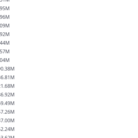
95M
96M
09M
92M
44M
57M
04M
0.38M
6.81M
1.68M
6.92M
9.49M
7.26M
7.00M
2.24M
3.62M