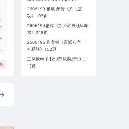
2606193 杨戬 亲传《八九玄
功》103页
2606194思源《办公家居顺风顺
水》248页
2606195 崔文举《盲派八字 十
神精释》152页
王凤麟电子书50部凤麟易理PDF
(
0
)
书籍