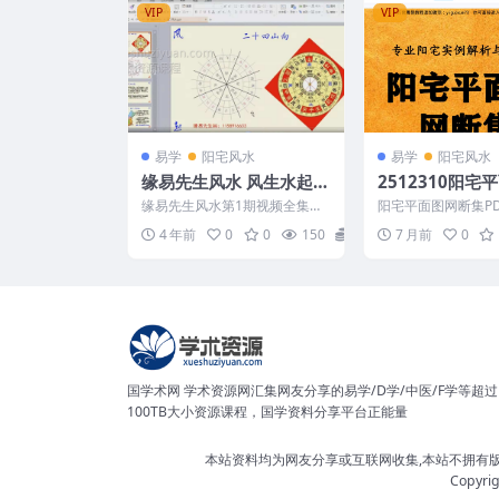
VIP
VIP
易学
阳宅风水
易学
阳宅风水
缘易先生风水 风生水起第
2512310阳宅
1期教学视频全集16集
集PDF文档380
缘易先生风水第1期视频全集共
阳宅平面图网断集PD
16集 缘易先生风生水起教学教
页Y 2512310
4 年前
0
0
150
6
7 月前
0
学资料下载，缘易先生...
国学术网 学术资源网汇集网友分享的易学/D学/中医/F学等超过
100TB大小资源课程，国学资料分享平台正能量
本站资料均为网友分享或互联网收集,本站不拥有
Copyri