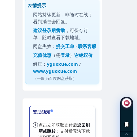
友情提示
网站持续更新，非随时在线；
看到消息会回复。
建议
登录后赞助
，可保存订
单，随时查看下载地址。
网盘失效：
提交工单
·
联系客服
充值优惠
（需
登录
）
谢绝议价
解压：
yguoxue.com
/
www.yguoxue.com
（一般为百度网盘获取）
赞助须知
在线咨询
①
点击立即获取支付后
返回刷
新或跳转
；支付后无法下载