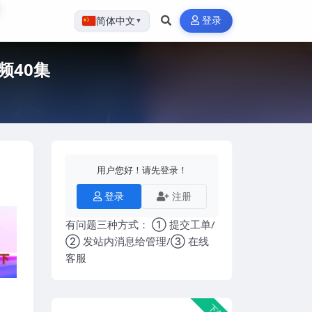
登录
简体中文
▼
频40集
用户您好！请先登录！
登录
注册
有问题三种方式： ① 提交工单/
② 发站内消息给管理/③ 在线
客服
下载