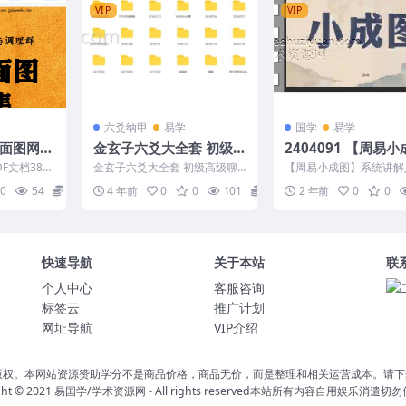
VIP
VIP
六爻纳甲
易学
国学
易学
平面图网断
金玄子六爻大全套 初级高
2404091 【周易小
页Y
级聊天都有 非常详实
图】系统讲解入门
F文档380
金玄子六爻大全套 初级高级聊
【周易小成图】系统讲解
天都有 非常详实 编号：4005B1
集 2404091 1.小成图.mp
0
54
9
4 年前
0
0
101
15
2 年前
0
0
19
成图....
快速导航
关于本站
联
个人中心
客服咨询
标签云
推广计划
网址导航
VIP介绍
版权。本网站资源赞助学分不是商品价格，商品无价，而是整理和相关运营成本。请下
ght © 2021
易国学/学术资源网
- All rights reserved本站所有内容自用娱乐消遣