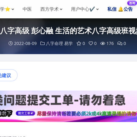
咨询
国学⭐
中医
西方学术
用户中心✔️
私信 🔔公告
八字高级 彭心融 生活的艺术八字高级班视
2022-08-09
八字命理
易学
0
0
176
0
论建议