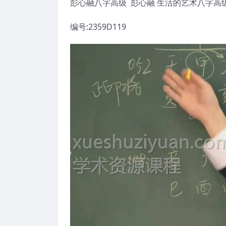
彭心融八字高级 彭心融 生活的艺术八字高
编号:2359D119