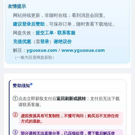
友情提示
网站持续更新，非随时在线；看到消息会回复。
建议
登录后赞助
，可保存订单，随时查看下载地址。
网盘失效：
提交工单
·
联系客服
充值优惠
（需
登录
）
谢绝议价
解压：
yguoxue.com
/
www.yguoxue.com
（一般为百度网盘获取）
赞助须知
①
点击立即获取支付后
返回刷新或跳转
；支付后无法下载
请联系客服。
②
虚拟资源具有可复制性，不懂可询问；购买后
不支持任何
方式的退款
。
③
部分课程无法直接分享，已压缩处理，需
下载后解压
使