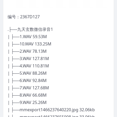
编号：2367D127
.├──九天玄数微信录音1
| ├──1.WAV 59.53M
| ├──10.WAV 133.25M
| ├──2.WAV 78.13M
| ├──3.WAV 127.81M
| ├──4.WAV 110.81M
| ├──5.WAV 88.26M
| ├──6.WAV 92.84M
| ├──7.WAV 127.68M
| ├──8.WAV 66.68M
| ├──9.WAV 25.26M
| ├──mmexport1466237640220.jpg 32.06kb