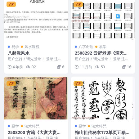
VIP
VIP
易学
风水课程
八字命理
易学
八卦派风水
2508292 云野老师《滴天
髓》讲解视频50集Y
用户您好！请先登录！ 登录 注册
用户您好！请先登录！ 登录 注册
八卦派风水 编号：2707B007
云野老师《滴天髓》讲解视频50集
4 年前
92
6
11 月前
50
16
Y 25082...
VIP
VIP
易学
法术符咒
易学
法术符咒
2508200 古籍《大富大贵符
梅山祖传秘本172单页五猖兵
法》PDF文档52双面约104页
马神.pdf
用户您好！请先登录！ 登录 注册
用户您好！请先登录！ 登录 注册