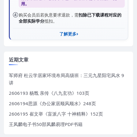
用。
④
购买会员后若执意要求退款，需
扣除已下载课程对应的
全部实际学分
抵扣。
了解更多
近期文章
军师府 杜云学居家环境布局高级班：三元九星阳宅风水 9
讲
2606193 杨戬 亲传《八九玄功》103页
2606194思源《办公家居顺风顺水》248页
2606195 崔文举《盲派八字 十神精释》152页
王凤麟电子书50部凤麟易理PDF书籍