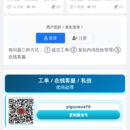
Y
古籍《大富大贵符法》PDF文档52
梅山祖传秘本172单页五猖兵马神.
12 月前
49
20
1 年前
65
23
双面约104...
pdf 25...
用户您好！请先登录！
登录
注册
有问题三种方式： ① 提交工单/② 发站内消息给管理/③
在线客服
工单 / 在线客服 / 私信
优先处理
yiguoxue78
复制微信号