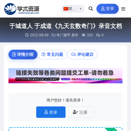
登录
简体…
▼
于城道人 于成道《九天玄数奇门》录音文档
2022-08-09
奇门遁甲
易学
332
0
详情介绍
常见问题
评论建议
用户您好！请先登录！
登录
注册