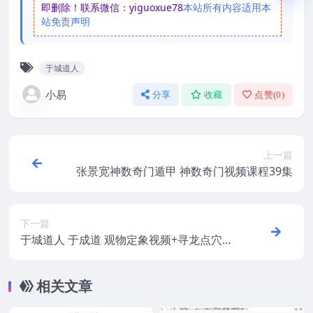
即删除！联系微信：yiguoxue78
本站所有内容适用本
站免责声明
于城道人
小易
分享
收藏
点赞(
0
)
上一篇
张景宽神数奇门遁甲 神数奇门视频课程39集
下一篇
于城道人 于成道 观物定象视频+寻龙点穴录
音
相关文章