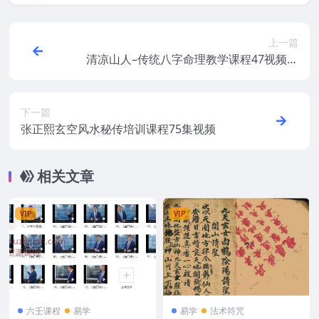
上一篇
清凉山人–传统八字命理教学课程47视频合
集
下一篇
张正熙玄空风水秘传培训课程75集视频
相关文章
VIP
VIP
六壬课程
易学
易学
法术符咒