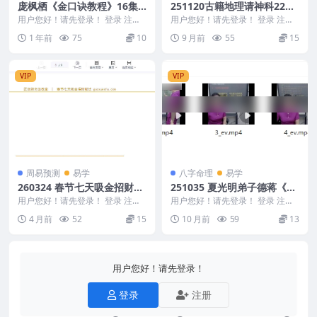
庞枫栖《金口诀教程》16集
251120古籍地理请神科22页
视频，共15小时课时Y
(彩印)Y
用户您好！请先登录！ 登录 注册
用户您好！请先登录！ 登录 注册
庞枫栖《金口诀教程》16集视频 2
古籍地理请神科22页(彩印)Y 2511
1 年前
75
10
9 月前
55
15
50517 ...
20
VIP
VIP
周易预测
易学
八字命理
易学
260324 春节七天吸金招财秘
251035 夏光明弟子德蒋《干
法
支互通带象秘法精解》视频4
用户您好！请先登录！ 登录 注册
用户您好！请先登录！ 登录 注册
春节七天吸金招财秘法 260324
集+文档Y
夏光明弟子德蒋《干支互通带象秘
4 月前
52
15
10 月前
59
13
法精解》视频4集...
用户您好！请先登录！
登录
注册