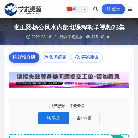
登录
简体…
▼
张正熙杨公风水内部班课程教学视频76集
2022-08-16
易学
阳宅风水
125
0
详情介绍
常见问题
评论建议
用户您好！请先登录！
登录
注册