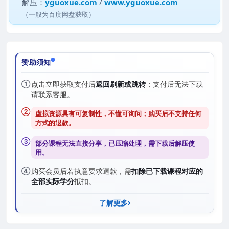
解压：
yguoxue.com
/
www.yguoxue.com
（一般为百度网盘获取）
赞助须知
①
点击立即获取支付后
返回刷新或跳转
；支付后无法下载
请联系客服。
②
虚拟资源具有可复制性，不懂可询问；购买后
不支持任何
方式的退款
。
③
部分课程无法直接分享，已压缩处理，需
下载后解压
使
用。
④
购买会员后若执意要求退款，需
扣除已下载课程对应的
全部实际学分
抵扣。
了解更多