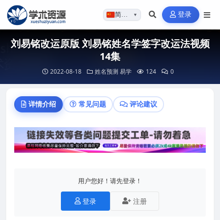
登录
简体…
▼
刘易铭改运原版 刘易铭姓名学签字改运法视频
14集
2022-08-18
姓名预测
易学
124
0
详情介绍
常见问题
评论建议
用户您好！请先登录！
登录
注册