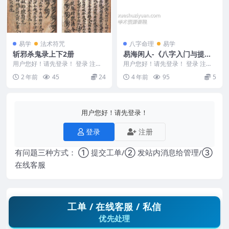
易学
法术符咒
八字命理
易学
斩邪杀鬼录上下2册
易海闲人-《八字入门与提
高》143页
用户您好！请先登录！ 登录 注册
用户您好！请先登录！ 登录 注册
斩邪杀鬼录上下2册 2411256 斩邪
易海闲人-《八字入门与提高》143
2 年前
45
24
4 年前
95
5
杀鬼录...
页 编号22...
用户您好！请先登录！
登录
注册
有问题三种方式： ① 提交工单/② 发站内消息给管理/③
在线客服
工单 / 在线客服 / 私信
优先处理