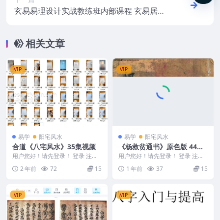
玄易易理设计实战教练班内部课程 玄易居家
风水实战教练班视频课程11集
相关文章
VIP
VIP
易学
阳宅风水
易学
阳宅风水
合道《八宅风水》35集视频
《杨救贫通书》原色版 44筒
子页_1
用户您好！请先登录！ 登录 注册
用户您好！请先登录！ 登录 注册
合道《八宅风水》35集视频 2404
《杨救贫通书》原色版 44筒子页_
2 年前
72
15
1 年前
37
15
113 0...
1 2505...
VIP
VIP