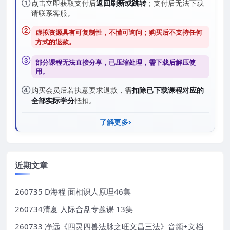
①
点击立即获取支付后
返回刷新或跳转
；支付后无法下载
请联系客服。
②
虚拟资源具有可复制性，不懂可询问；购买后
不支持任何
方式的退款
。
③
部分课程无法直接分享，已压缩处理，需
下载后解压
使
用。
④
购买会员后若执意要求退款，需
扣除已下载课程对应的
全部实际学分
抵扣。
了解更多
近期文章
260735 D海程 面相识人原理46集
260734清夏 人际合盘专题课 13集
260733 净远《四灵四兽法脉之旺文昌三法》音频+文档