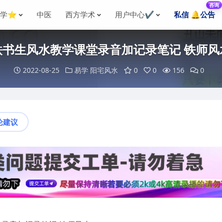
咨询
国学⭐
中医
西方学术
用户中心✔️
私信 🔔公告
铁书生风水教学课堂录音加记录笔记 铁师风
2022-08-25
易学
阳宅风水
0
0
156
0
论建议