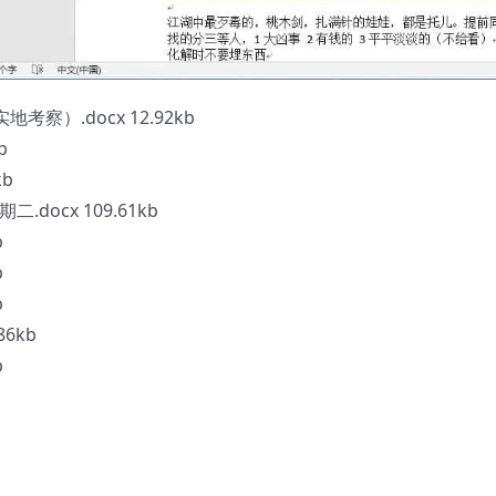
察）.docx 12.92kb
b
kb
docx 109.61kb
b
b
b
6kb
b