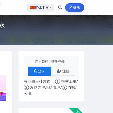
登录
简体中文
▼
水
用户您好！请先登录！
登录
注册
有问题三种方式： ① 提交工单/
② 发站内消息给管理/③ 在线
客服
下载