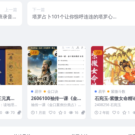
上一篇
下一篇
班录音全
塔罗占卜101个让你惊呼连连的塔罗心测
集
游戏pdf文件
VIP
VIP
易学
金口诀
易学
紫微斗数
極三元真谛
2606100袖传一课《金口
石宛玉-紫微女命精
正指南86
案例分类占》372页
：读地理辨
袖传一课《金口案例分类占》3
2408256 石宛玉
93
72页 2606100 以下内容为整理
0
70
7
1 月前
0
0
16
10
2 年前
0
1
的相关资料内容...