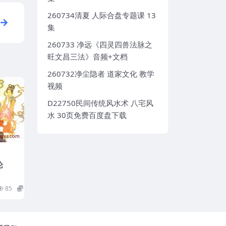
260734清夏 人际合盘专题课 13
集
260733 净远《四灵四兽法脉之
旺文昌三法》音频+文档
260732净尘隐者 道家文化 教学
视频
D22750民间传统风水术 八宅风
水 30页免费百度盘下载
论
85
15