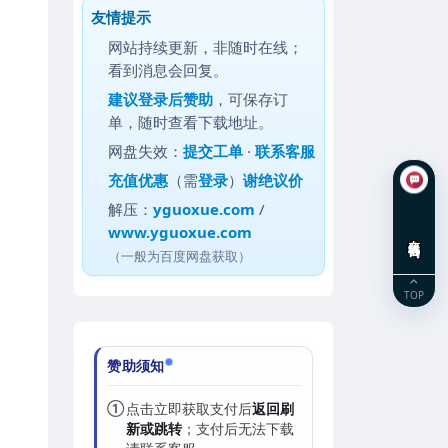
友情提示
网站持续更新，非随时在线；
看到消息会回复。
建议
登录后赞助
，可保存订
单，随时查看下载地址。
网盘失效：
提交工单
·
联系客服
充值优惠
（需
登录
）
谢绝议价
解压：
yguoxue.com
/
www.yguoxue.com
在线咨询
（一般为百度网盘获取）
TOP
赞助须知
①
点击立即获取支付后
返回刷
新或跳转
；支付后无法下载