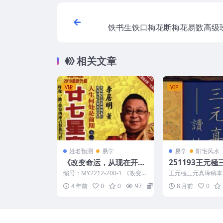
铁书生铁口梅花断梅花易数高级
相关文章
VIP
VIP
姓名预测
易学
易学
阳宅风水
《改变命运，从现在开始.
251193王元
1.姓名改运学》打包
稿本：读地理辨
编号：MY2212-200-1 《改变命
王元極三元真谛稿本
页Y
运，从现在开始.1.姓名改运学》
正指南86页Y 2511
4 年前
0
0
97
9
8 月前
0
打包