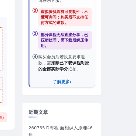
请联系客服。
②
虚拟资源具有可复制性，不
懂可询问；购买后
不支持任
何方式的退款
。
③
部分课程无法直接分享，已
压缩处理，需
下载后解压
使
用。
④
购买会员后若执意要求退
款，需
扣除已下载课程对应
的全部实际学分
抵扣。
了解更多
近期文章
(
0
)
260735 D海程 面相识人原理46
集