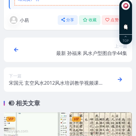
小易
分享
收藏
点赞(
0
)
在线咨询
TOP
上一篇
最新 孙福来 风水户型图自学44集
下一篇
宋国元 玄空风水2012风水培训教学视频课
程7集
相关文章
VIP
VIP