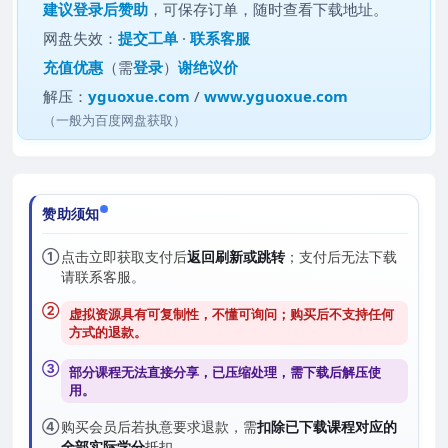
建议
登录后赞助
，可保存订单，随时查看下载地址。
网盘失效：
提交工单
·
联系客服
充值优惠
（需
登录
）
谢绝议价
解压：
yguoxue.com
/
www.yguoxue.com
（一般为百度网盘获取）
赞助须知
①
点击立即获取支付后
返回刷新或跳转
；支付后无法下载
请联系客服。
②
虚拟资源具有可复制性，不懂可询问；购买后
不支持任何
方式的退款
。
③
部分课程无法直接分享，已压缩处理，需
下载后解压
使
用。
④
购买会员后若执意要求退款，需
扣除已下载课程对应的
全部实际学分
抵扣。