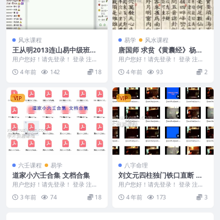
风水课程
易学
风水课程
王从明2013连山易中级班视
唐国师 求贫《黄囊经》杨筠
频全集含讲义 送连山秘笈 百
公著
用户您好！请先登录！ 登录 注册
用户您好！请先登录！ 登录 注册
度盘
王从明2013连山易中级班视频汇
编号：A335 唐国师 求贫《黄囊
4 年前
142
18
4 年前
93
2
总10个，含讲...
经》杨筠公著
VIP
VIP
六壬课程
易学
八字命理
道家小六壬合集 文档合集
刘文元四柱独门铁口直断 四
柱命理正源18集76小节
用户您好！请先登录！ 登录 注册
用户您好！请先登录！ 登录 注册
道家小六壬合集 231044
刘文元 – 四柱独门铁口直断[四柱...
3 年前
74
18
4 年前
173
3