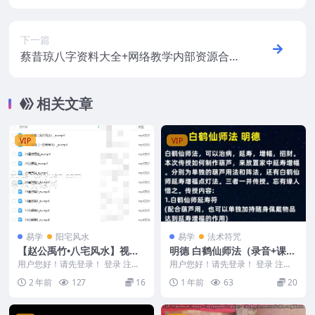
程7集
下一篇
蔡昔琼八字资料大全+网络教学内部资源合
集
相关文章
VIP
VIP
易学
阳宅风水
易学
法术符咒
【赵公禹竹•八宅风水】视频2
明德 白鹤仙师法（录音+课
5集
件）
用户您好！请先登录！ 登录 注册
用户您好！请先登录！ 登录 注册
【赵公禹竹•八宅风水】视频25集
明德 白鹤仙师法（录音+课件） 2
2 年前
127
16
1 年前
63
20
240326...
504102...