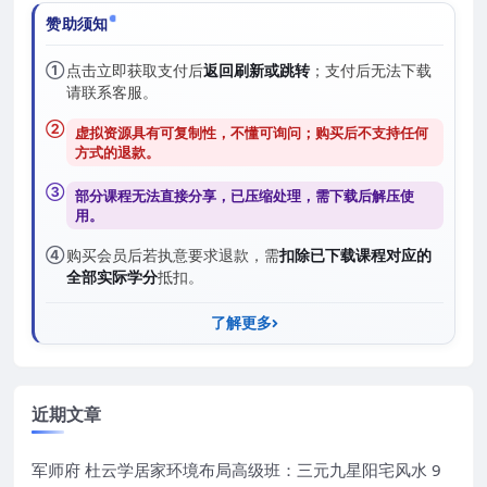
赞助须知
①
点击立即获取支付后
返回刷新或跳转
；支付后无法下载
请联系客服。
②
虚拟资源具有可复制性，不懂可询问；购买后
不支持任何
方式的退款
。
③
部分课程无法直接分享，已压缩处理，需
下载后解压
使
用。
④
购买会员后若执意要求退款，需
扣除已下载课程对应的
全部实际学分
抵扣。
了解更多
近期文章
军师府 杜云学居家环境布局高级班：三元九星阳宅风水 9