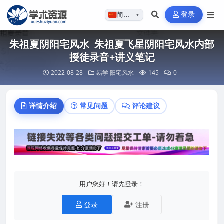
登录
简体…
▼
朱祖夏阴阳宅风水 朱祖夏飞星阴阳宅风水内部
授徒录音+讲义笔记
2022-08-28
易学
阳宅风水
145
0
详情介绍
常见问题
评论建议
用户您好！请先登录！
登录
注册