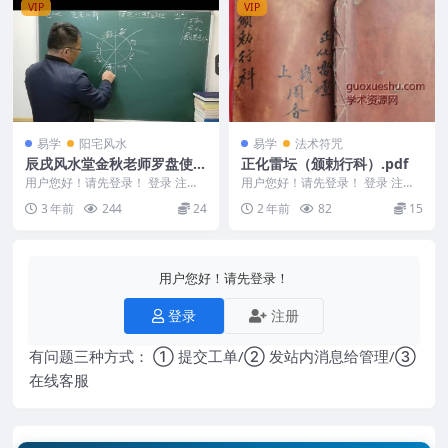
VIP
VIP
易学
阳宅风水
易学
法术符咒
辰戌风水堂金秋老师罗盘使用
正化雷坛（颁勅行科）.pdf
罗盘精解 122集
用户您好！请先登录！ 登录 注册
用户您好！请先登录！ 登录 注册
辰戌风水堂金秋老师罗盘使用 罗
正化雷坛（颁勅行科）.pdf 24050
3 年前
244
24
2 年前
82
15
盘精解 122集...
37-...
用户您好！请先登录！
登录
注册
有问题三种方式： ① 提交工单/② 发站内消息给管理/③
在线客服