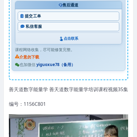
售后通道
提交工单
私信客服
点击联系
课程网络收集，尽可能修复完整。
介意勿下载
也加微信
yiguoxue78（备用）
善天道数字能量学 善天道数字能量学培训课程视频35集
编号：1156C801