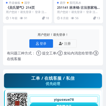
丹道修炼
国学
易学
阳宅风水
《吴氏望气》214页
251141 林来锦-古法形家地
里讲义系列之《阴宅三期大成
用户您好！请先登录！ 登录 注册
用户您好！请先登录！ 登录 注册
《吴氏望气》214页 250769
篇PDF文档193页Y
林来锦-古法形家地里讲义系列之
1 年前
91
18
8 月前
56
13
《阴宅三期大成篇...
用户您好！请先登录！
登录
注册
有问题三种方式： ① 提交工单/② 发站内消息给管理/③
在线客服
工单 / 在线客服 / 私信
优先处理
yiguoxue78