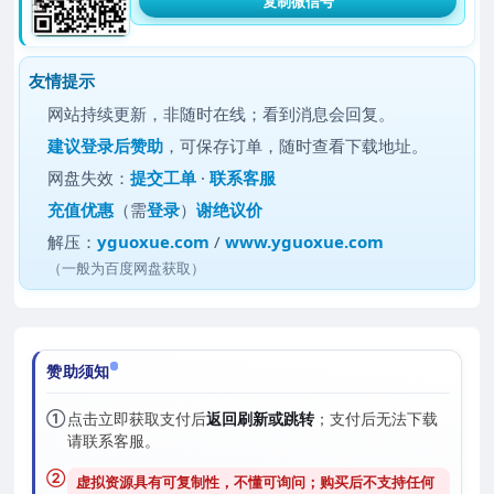
复制微信号
友情提示
网站持续更新，非随时在线；看到消息会回复。
建议
登录后赞助
，可保存订单，随时查看下载地址。
网盘失效：
提交工单
·
联系客服
充值优惠
（需
登录
）
谢绝议价
解压：
yguoxue.com
/
www.yguoxue.com
（一般为百度网盘获取）
赞助须知
①
点击立即获取支付后
返回刷新或跳转
；支付后无法下载
请联系客服。
②
虚拟资源具有可复制性，不懂可询问；购买后
不支持任何