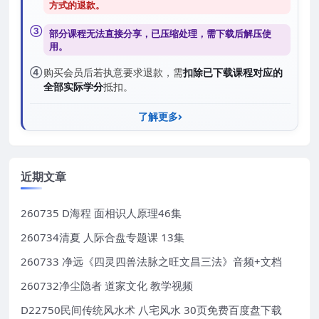
方式的退款
。
③
部分课程无法直接分享，已压缩处理，需
下载后解压
使
用。
④
购买会员后若执意要求退款，需
扣除已下载课程对应的
全部实际学分
抵扣。
了解更多
近期文章
260735 D海程 面相识人原理46集
260734清夏 人际合盘专题课 13集
260733 净远《四灵四兽法脉之旺文昌三法》音频+文档
260732净尘隐者 道家文化 教学视频
D22750民间传统风水术 八宅风水 30页免费百度盘下载