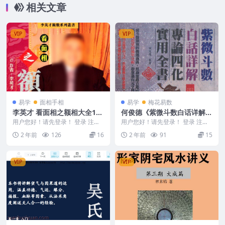
相关文章
VIP
VIP
易学
面相手相
易学
梅花易数
李英才 看面相之额相大全157
何俊德《紫微斗数白话详解专
页.pdf
论四化实用全书》370页
用户您好！请先登录！ 登录 注册
用户您好！请先登录！ 登录 注册
李英才 看面相之额相大全157页.p
何俊德《紫微斗数白话详解专论四
2 年前
126
16
2 年前
91
15
df 24...
化实用全书》37...
VIP
VIP