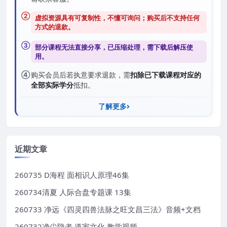
②
虚拟资源具有可复制性，不懂可询问；购买后
不支持任何
方式的退款
。
③
部分课程无法直接分享，已压缩处理，需
下载后解压
使
用。
④
购买会员后若执意要求退款，需
扣除已下载课程对应的
全部实际学分
抵扣。
了解更多
近期文章
260735 D海程 面相识人原理46集
260734清夏 人际合盘专题课 13集
260733 净远《四灵四兽法脉之旺文昌三法》音频+文档
260732净尘隐者 道家文化 教学视频