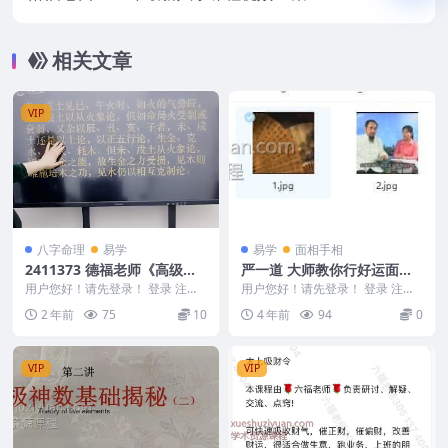
相关文章
VIP
八字命理
易学
易学
面相手相
2411373 德福老师《高级四
严一道 大师教你行好运面相
墓库应用点窍 》
篇免费下载
用户您好！请先登录！ 登录 注册
用户您好！请先登录！ 登录 注册
德福老师《高级四墓库应用点窍
严一道-大师教你行好运面相篇 编
2 年前
75
10
4 年前
94
0
》 241137...
号：v0002...
VIP
VIP