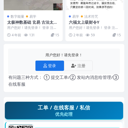
数字能量
易学
易学
法术符咒
太极神数基础 玄易 古法太极
六福太上吸财令Y
神数预测术秘修视频12集
用户您好！请先登录！ 登录 注册
用户您好！请先登录！ 登录 注册
太极神数基础 太极神数基础 玄易
六福太上吸财令Y 录音+文档 2501
4 年前
131
15
2 年前
59
15
古法太极神数...
071
用户您好！请先登录！
登录
注册
有问题三种方式： ① 提交工单/② 发站内消息给管理/③
在线客服
工单 / 在线客服 / 私信
优先处理