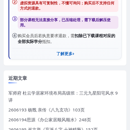
②
虚拟资源具有可复制性，不懂可询问；购买后
不支持任何
方式的退款
。
③
部分课程无法直接分享，已压缩处理，需
下载后解压
使
用。
④
购买会员后若执意要求退款，需
扣除已下载课程对应的
全部实际学分
抵扣。
了解更多
近期文章
军师府 杜云学居家环境布局高级班：三元九星阳宅风水 9
讲
2606193 杨戬 亲传《八九玄功》103页
2606194思源《办公家居顺风顺水》248页
2606195 崔文举《盲派八字 十神精释》152页