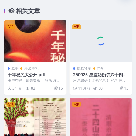
相关文章
VIP
VIP
易学
法术符咒
周易预测
易学
千年秘咒大公开.pdf
250925 总监奶奶讲六十四卦
视频90节Y
用户您好！请先登录！ 登录 注册
用户您好！请先登录！ 登录 注册
千年秘咒大公开.pdf DF28
总监奶奶讲六十四卦视频90节Y 25
3 年前
82
15
11 月前
50
15
0925 ...
VIP
VIP