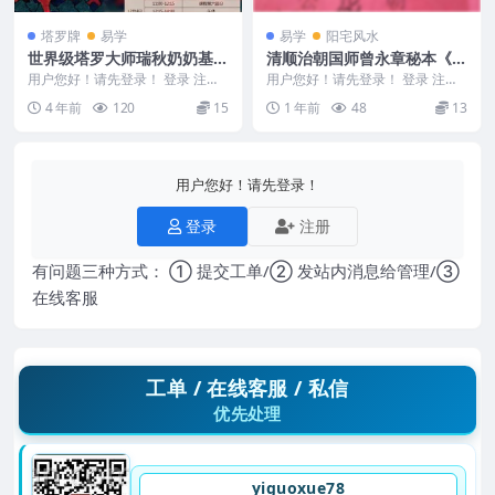
塔罗牌
易学
易学
阳宅风水
世界级塔罗大师瑞秋奶奶基础
清顺治朝国师曾永章秘本《杨
课
公三僚二十四山龙水真经秘
用户您好！请先登录！ 登录 注册
用户您好！请先登录！ 登录 注册
世界级塔罗大师瑞秋奶奶基础课
本》132页Y
清顺治朝国师曾永章秘本《杨公三
4 年前
120
15
1 年前
48
13
编号：2527D...
僚二十四山龙水真...
用户您好！请先登录！
登录
注册
有问题三种方式： ① 提交工单/② 发站内消息给管理/③
在线客服
工单 / 在线客服 / 私信
优先处理
yiguoxue78