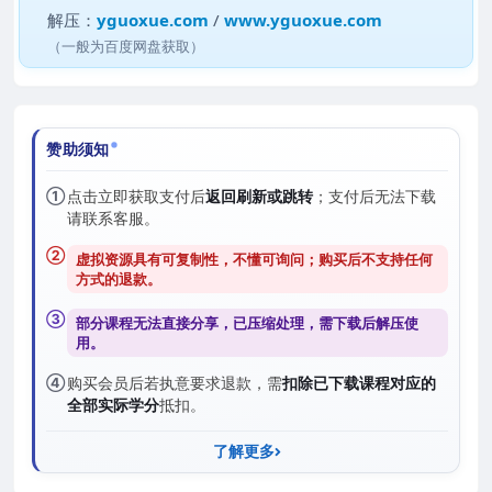
解压：
yguoxue.com
/
www.yguoxue.com
（一般为百度网盘获取）
赞助须知
①
点击立即获取支付后
返回刷新或跳转
；支付后无法下载
请联系客服。
②
虚拟资源具有可复制性，不懂可询问；购买后
不支持任何
方式的退款
。
③
部分课程无法直接分享，已压缩处理，需
下载后解压
使
用。
④
购买会员后若执意要求退款，需
扣除已下载课程对应的
全部实际学分
抵扣。
了解更多