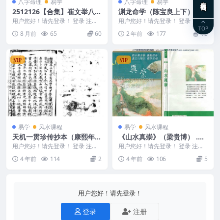
八字命理
易学
八字命理
易学
2512126【合集】崔文举八字
渊龙命学（陈宝良上下）两册
线下23年面授班1-8期，8套
用户您好！请先登录！ 登录 注册
用户您好！请先登录！ 登录 注册
大合集Y
【合集】崔文举八字线下23年面授
渊龙命学（陈宝良上下） 250129
TOP
8 月前
65
60
2 年前
177
13
班1-8期，8...
3 渊龙命...
VIP
VIP
易学
风水课程
易学
风水课程
天机一贯珍传抄本（康熙年间
《山水真崇》（梁贵博） .pd
李三素秘本）
f
用户您好！请先登录！ 登录 注册
用户您好！请先登录！ 登录 注册
编号：D22819 天机一贯珍传抄本
编号：MY2212-200-168 《山水
4 年前
114
2
4 年前
106
5
（康熙年间...
真崇...
用户您好！请先登录！
登录
注册