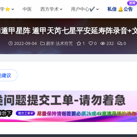
咨询
国学⭐
中医
西方学术
用户中心✔️
私信 🔔公告
遁甲星阵 遁甲天芮七星平安延寿阵录音+
2022-09-04
易学
法术符咒
1
0
232
0
论建议