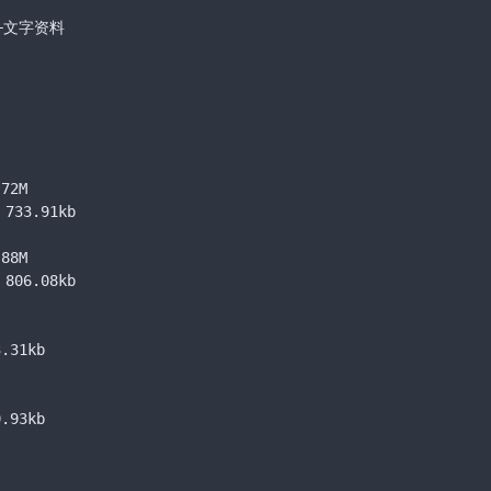
文字资料

2M

3.91kb

8M

6.08kb

31kb

93kb
