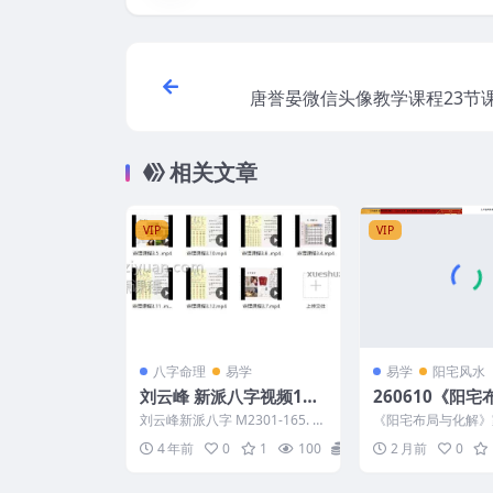
唐誉晏微信头像教学课程23节课
像预测6招
相关文章
VIP
VIP
八字命理
易学
易学
阳宅风水
刘云峰 新派八字视频10
260610《阳
集
解》家居风水实
刘云峰新派八字 M2301-165. 刘
《阳宅布局与化解》
9页Y
云峰 新派八字视频10集（约20
用指南249页Y 260
4 年前
0
1
100
15
2 月前
0
小时）主...
容为整理的相关...