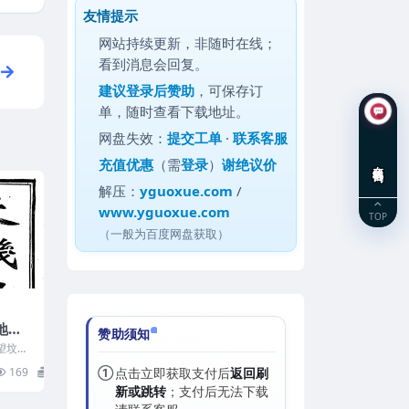
友情提示
网站持续更新，非随时在线；
看到消息会回复。
建议
登录后赞助
，可保存订
单，随时查看下载地址。
网盘失效：
提交工单
·
联系客服
充值优惠
（需
登录
）
谢绝议价
在线咨询
解压：
yguoxue.com
/
www.yguoxue.com
TOP
（一般为百度网盘获取）
地理
赞助须知
费下载
望坟断
12
169
0
①
点击立即获取支付后
返回刷
新或跳转
；支付后无法下载