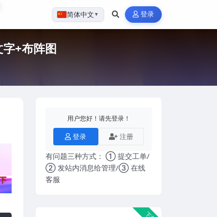
登录
简体中文
▼
文字+布阵图
用户您好！请先登录！
登录
注册
有问题三种方式： ① 提交工单/
② 发站内消息给管理/③ 在线
客服
下载