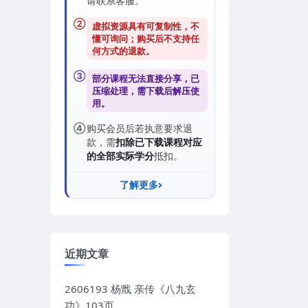
请联系客服。
②
虚拟资源具有可复制性，不
懂可询问；购买后
不支持任
何方式的退款
。
③
部分课程无法直接分享，已
压缩处理，需
下载后解压
使
用。
④
购买会员后若执意要求退
款，需
扣除已下载课程对应
的全部实际学分
抵扣。
了解更多
近期文章
2606193 杨戬 亲传《八九玄
功》103页