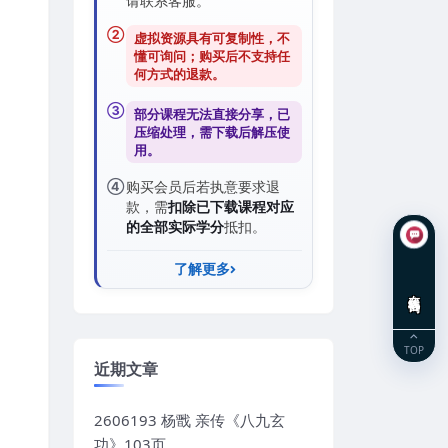
请联系客服。
②
虚拟资源具有可复制性，不
懂可询问；购买后
不支持任
何方式的退款
。
③
部分课程无法直接分享，已
压缩处理，需
下载后解压
使
用。
④
购买会员后若执意要求退
款，需
扣除已下载课程对应
的全部实际学分
抵扣。
了解更多
在线咨询
TOP
近期文章
2606193 杨戬 亲传《八九玄
功》103页