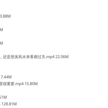
.88M
4M
9M
是形派风水来看都过关.mp4 22.06M
.44M
要.mp4 15.80M
51M
28.81M