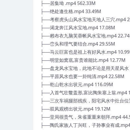
├──居集坳 .mp4 562.33M
├──绝处逢生格.mp4 33.49M
├──考察虎头山风水宝地天地人三穴.mp4 23
├──渴龙奔江风水宝地.mp4 17.08M
├──赖布衣九脑芙蓉帐风水宝地.mp4 22.7
├──峦头和理气要结合.mp4 29.55M
├──马云巨富也是祖上有好风水.mp4 10.9
├──明堂如窝底,富贵谁能比.mp4 12.77M
├──盘龙风水宝地，此地不论是用天星风水，还
├──平原风水也要一卦纯清.mp4 22.58M
├──乾山乾水出状元.mp4 116.09M
├──入首气壮鳖盖形,富比陶朱塞上翁.mp4 17
├──三次车祸腿部残疾，阳宅风水中灶台位置很重
├──双凤观榜出状元.mp4 19.12M
├──堂局很贵气，朱雀重重来朝拜.mp4 44.
├──陶氏家族人丁兴旺，子孙事业有成.mp4 1