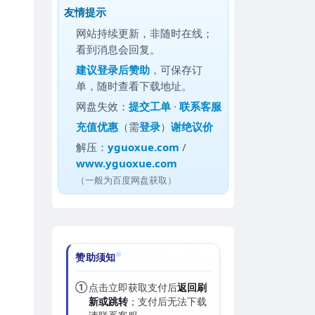
友情提示
网站持续更新，非随时在线；
看到消息会回复。
建议
登录后赞助
，可保存订
单，随时查看下载地址。
网盘失效：
提交工单
·
联系客服
充值优惠
（需
登录
）
谢绝议价
解压：
yguoxue.com
/
www.yguoxue.com
（一般为百度网盘获取）
赞助须知
①
点击立即获取支付后
返回刷
新或跳转
；支付后无法下载