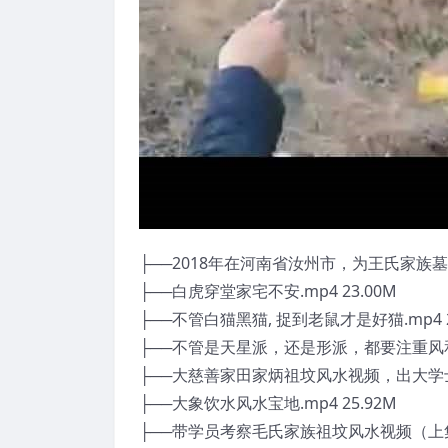
├──2018年在河南省汝州市，为王氏家族墓地改
├──白虎穿堂家宅不安.mp4 23.00M
├──不管白猫黑猫, 捉到老鼠才是好猫.mp4 2
├──不管是天星派，还是形派，都要注重风和水
├──大慈善家田家炳祖坟风水视频，出大学士状
├──大象饮水风水宝地.mp4 25.92M
├──带学员考察毛氏家族祖坟风水视频（上集）.