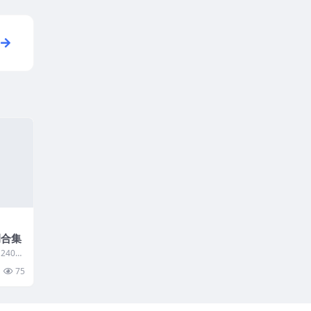
例合集
408
001 郭
75