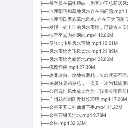
├──带学员在福州琅岐，为客户王总新居风水布局
├──点评阳宅和墓地风水存在的问题.mp4 17
├──点评周氏家族墓地风水, 存在三大问题 吸毒, 
├──发现一处上佳的风水宝地，已被古人安葬.m
├──法官坐堂内外两向.mp4 42.86M
├──反转北斗星风水宝地.mp4 19.61M
├──风水宝地之飞凤饮水.mp4 24.89M
├──风水宝地之螃蟹地.mp4 22.80M
├──疯魔怪疾.mp4 27.30M
├──改龙改向。坟地有泄耗，欠款就要不回来。
├──感谢好兄弟储总，一次又一次为我提供风水
├──公司选址风水成功之作：骏泰公司目前已发
├──广州花都刘氏发财坟环境.mp4 17.26M
├──金星不开口神仙难下手.mp4 41.22M
├──金星开钳天池水.mp4 9.78M
├──金钟.mp4 32.93M