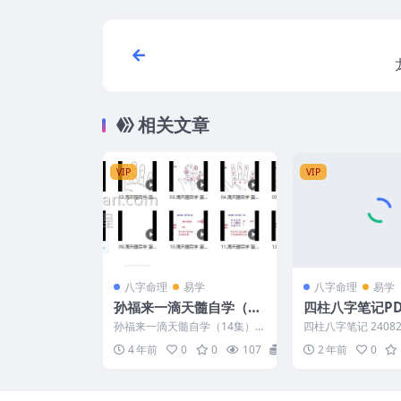
相关文章
VIP
VIP
八字命理
易学
八字命理
易学
孙福来一滴天髓自学（14
四柱八字笔记PD
集）
孙福来一滴天髓自学（14集）
四柱八字笔记 24082
编号：221911C160 孙福来一
4 年前
0
0
107
15
2 年前
0
滴天髓自学 ├...