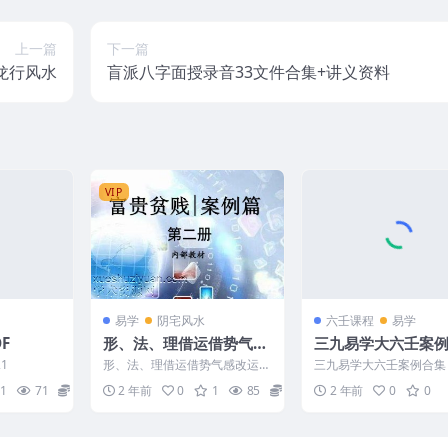
上一篇
下一篇
龙行风水
盲派八字面授录音33文件合集+讲义资料
VIP
易学
阴宅风水
六壬课程
易学
F
形、法、理借运借势气感
三九易学大六壬案
改运术三册 天部 + 地部
1
形、法、理借运借势气感改运术
三九易学大六壬案例合集 2
+人部
三册 天部 + 地部 +人部 240410
102 001 大六壬断案精讲
1
71
14
2 年前
0
1
85
18
2 年前
0
0
1 玄真 ...
彦和占讨...