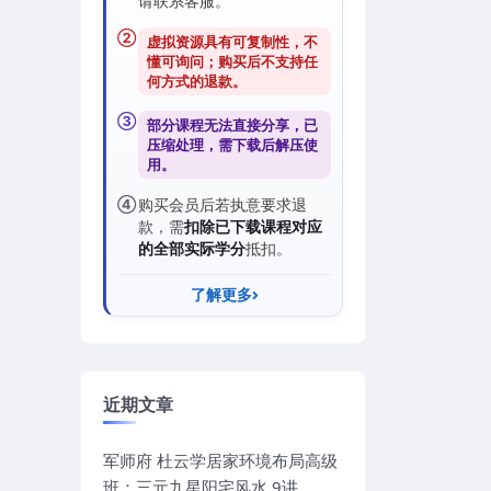
请联系客服。
②
虚拟资源具有可复制性，不
懂可询问；购买后
不支持任
何方式的退款
。
③
部分课程无法直接分享，已
压缩处理，需
下载后解压
使
用。
④
购买会员后若执意要求退
款，需
扣除已下载课程对应
的全部实际学分
抵扣。
了解更多
近期文章
军师府 杜云学居家环境布局高级
班：三元九星阳宅风水 9讲