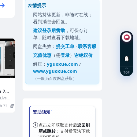
友情提示
网站持续更新，非随时在线；
看到消息会回复。
建议
登录后赞助
，可保存订
单，随时查看下载地址。
网盘失效：
提交工单
·
联系客服
充值优惠
（需
登录
）
谢绝议价
在线咨询
解压：
yguoxue.com
/
www.yguoxue.com
TOP
（一般为百度网盘获取）
a 202
直播
Live直
、择地
择地与风
72
35
赞助须知
①
点击立即获取支付后
返回刷
新或跳转
；支付后无法下载