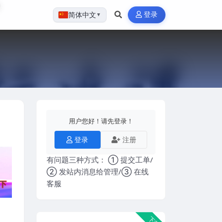
登录
简体中文
▼
用户您好！请先登录！
登录
注册
有问题三种方式： ① 提交工单/
② 发站内消息给管理/③ 在线
客服
下载