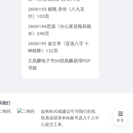
2606193 杨戬 亲传《八九玄
功》103页
2606194思源《办公家居顺风顺
水》248页
2606195 崔文举《盲派八字 十
神精释》152页
王凤麟电子书50部凤麟易理PDF
书籍
系我们
如有BUG或建议可与我们在线
联系或登录本站账号进入个人中
首页
心提交工单。