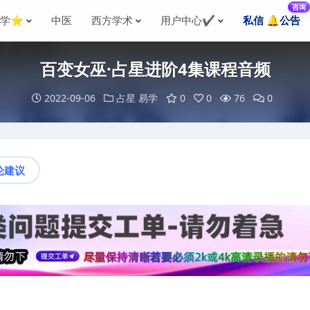
咨询
国学⭐
中医
西方学术
用户中心✔️
私信 🔔公告
百变女巫·占星进阶4集课程音频
2022-09-06
占星
易学
0
0
76
0
论建议