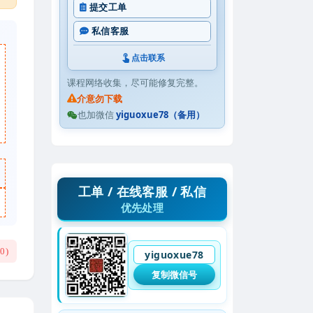
提交工单
私信客服
点击联系
课程网络收集，尽可能修复完整。
介意勿下载
也加微信
yiguoxue78（备用）
工单 / 在线客服 / 私信
优先处理
(
0
)
yiguoxue78
复制微信号