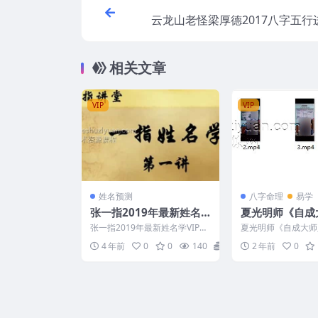
云龙山老怪梁厚德2017八字五行
相关文章
VIP
VIP
姓名预测
八字命理
易学
张一指2019年最新姓名
夏光明师《自成
学VIP课程47全集百度盘
一学就会的提升
张一指2019年最新姓名学VIP课
夏光明师《自成大师
下载
技》4集视频
程 编号：D22901 介绍这个还
会的提升财运36绝技》
4 年前
0
0
140
5
2 年前
0
是可以一看
3 1.mp4 ...