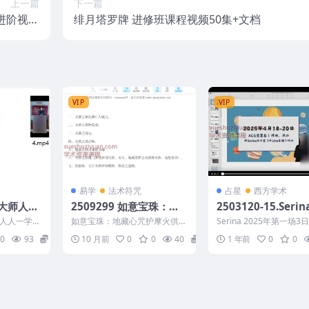
上一篇
下一篇
进阶视频
绯月塔罗牌 进修班课程视频50集+文档
共3部
VIP
VIP
易学
法术符咒
占星
西方学术
大师人人
2509299 如意宝珠：地
2503120-15.Serin
财运36绝
藏心咒护摩火供详解20页
5年第一场3日Live
人人一学就
如意宝珠：地藏心咒护摩火供详
Serina 2025年第一场3日
工作坊｜ACG重置
 240409
解20页 2509299
播工作坊｜ACG重置、
0
93
15
10 月前
0
0
40
15
1 年前
0
0
水能量...
与风水能量学