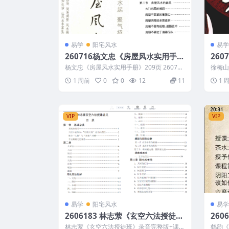
易学
阳宅风水
易学
260716杨文忠《房屋风水实用手
26
册》209页
07页
杨文忠《房屋风水实用手册》209页 260716
徐梅山
以下内容为整理的相关资料内容相...
下内容
1 周前
0
0
12
11
1 
VIP
VIP
易学
阳宅风水
易学
2606183 林志萦《玄空六法授徒
26
班》录音完整版+课堂讲义笔记（约
专题
林志萦《玄空六法授徒班》录音完整版+课堂
鹤韵《