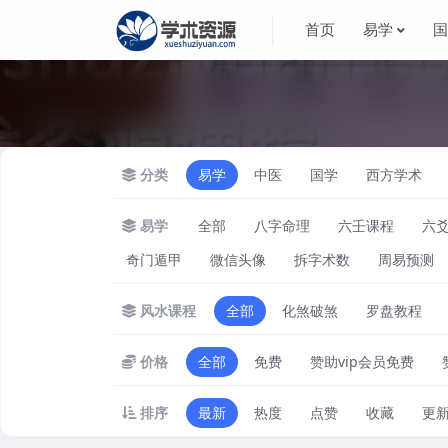
首页
易学
分类
易学
中医
国学
西方学术
易学
全部
八字命理
六壬课程
六
奇门遁甲
微信头像
拆字术数
周易预测
风水课程
全部
化煞破煞
罗盘教程
价格
全部
免费
赞助vip会员免费
排序
最新
热度
点赞
收藏
更