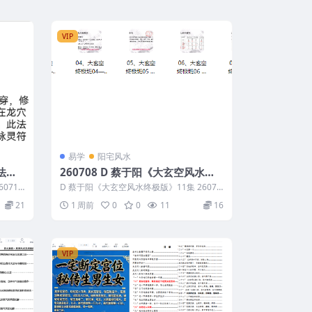
VIP
易学
阳宅风水
法》
260708 D 蔡于阳《大玄空风水终
极版》11集
0714
D 蔡于阳《大玄空风水终极版》11集 26070
8 ├── 01、大玄空终极班0...
21
1 周前
0
0
11
16
VIP