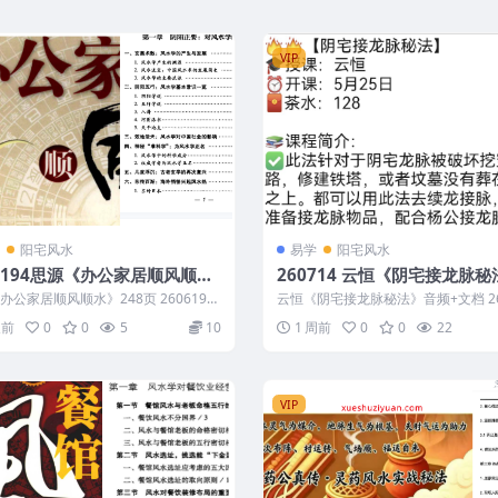
VIP
阳宅风水
易学
阳宅风水
06194思源《办公家居顺风顺
260714 云恒《阴宅接龙脉秘
48页
音频+文档
办公家居顺风顺水》248页 2606194
云恒《阴宅接龙脉秘法》音频+文档 26
容为整理的相关资料内容相...
260714 云恒《阴宅接龙脉秘...
天前
0
0
5
10
1 周前
0
0
22
VIP