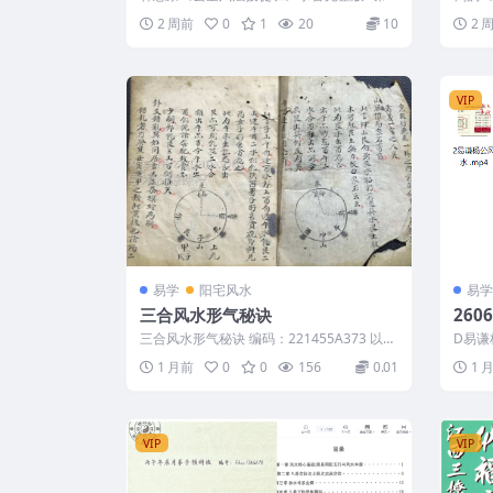
25小时音频）玄空风水师资培训班
讲义笔记（约25小时音频）玄空风水师资
6061
2 周前
0
1
20
10
2 
培...
当初学费百万级别
VIP
易学
阳宅风水
易学
三合风水形气秘诀
260
玄】
三合风水形气秘诀 编码：221455A373 以下
D易谦
开课
内容为整理的相关资料内容相关推...
传技法》
1 月前
0
0
156
0.01
1 
VIP
VIP