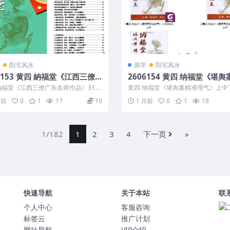
阳宅风水
易学
阳宅风水
6153 黄四 納福堂《江西三僚
2606154 黄四 纳福堂《堪舆
名师作品》312页
准理气》上中下 三册
納福堂《江西三僚广东名师作品》312
黄四 纳福堂《堪舆案精准理气》上中
06153 以下内容为整理的相...
2606154 2606154 黄四...
月前
0
1
17
10
1 月前
0
1
18
1/182
1
2
3
4
下一页
»
快速导航
关于本站
联
个人中心
客服咨询
标签云
推广计划
网址导航
VIP介绍