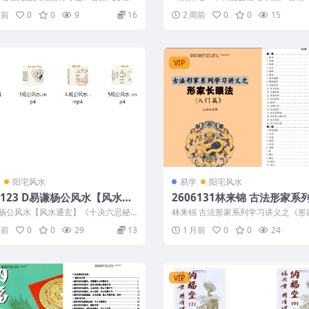
74 以下内容为...
2606165 以下内容为整理的相关...
周前
0
0
9
16
2 周前
0
0
15
VIP
阳宅风水
易学
阳宅风水
6123 D易谦杨公风水【风水通
2606131林来锦 古法形家系
《十决六忌秘传技法》正课+公
讲义之《形家长眼法》入门篇 
杨公风水【风水通玄】《十决六忌秘
林来锦 古法形家系列学习讲义之《形
页
正课+公开课 2606123 26...
法》入门篇 197页 2606131 以...
月前
0
0
29
13
1 月前
0
0
24
VIP