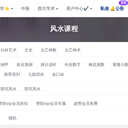
咨询
国学⭐
中医
西方学术
用户中心✔️
私信 🔔公告
风水课程
社科艺术
文史
太乙神数
太乙神术
爻纳甲
姓名预测
择日选时
外应数字
梅花易数
紫微斗
推荐系列
七政四余
金口诀
阴宅风水
阳宅风水
赞助vip会员折扣
赞助vip会员专属
超赞会员免费
新
随机