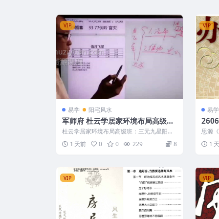
VIP
VIP
易学
阳宅风水
易学
军师府 杜云学居家环境布局高级
26
班：三元九星阳宅风水 9讲
水》2
杜云学居家环境布局高级班：三元九星阳宅
思源《
风水 9讲 编号：221741D047 军...
以下内
1 天前
0
0
229
8
1 
VIP
VIP