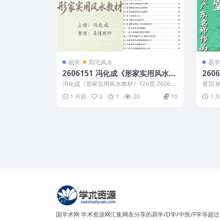
易学
阳宅风水
易学
2606151 冯化成《形家实用风水教
260
材》126页
广东
冯化成《形家实用风水教材》126页 260615
黄四 
1 以下内容为整理的相关资料内容...
页 26
1 月前
0
1
20
10
1 
国学术网 学术资源网汇集网友分享的易学/D学/中医/F学等超过