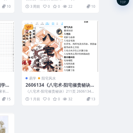
TOP
下内容为整理的相关资料内容相关...
10
3 周前
0
0
22
10
VIP
易学
阳宅风水
列学习
2606134《八宅术-阳宅催贵秘诀》
197
211页
家长眼
《八宅术-阳宅催贵秘诀》211页 2606134
以下内容为整理的相关资料内容相...
15
1 月前
0
0
32
13