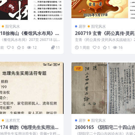
阳宅风水
易学
阳宅风水
0718徐梅山《餐馆风水布局》2
260719 玄青《药公真传·灵
实战秘法》203页
《餐馆风水布局》207页 260718 以
玄青《药公真传·灵药风水实战秘法》2
为整理的相关资料内容相关推...
260719 以下内容为整理的相关资...
周前
0
0
12
11
1 周前
0
1
16
VIP
法术符咒
易学
阳宅风水
06174 鹤韵《地理先生实用法符
2606165 《阴阳宅二十四山
》音频+文档
水法》古籍-27双页
地理先生实用法符专题》音频+文档 2
《阴阳宅二十四山吉凶论水法》古籍-