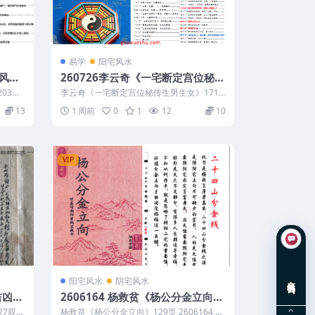
易学
阳宅风水
药风水
260726李云奇《一宅断定宫位秘传
生男生女》171页
03页
李云奇《一宅断定宫位秘传生男生女》171
页 260726
13
1 周前
0
1
12
10
VIP
在线咨询
阳宅风水
阴宅风水
吉凶论
2606164 杨救贫《杨公分金立向》
129页
27双页
杨救贫《杨公分金立向》129页 2606164 以