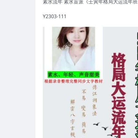
素水流年 素水盲派《壬寅年格局大运流年班
Y2303-111