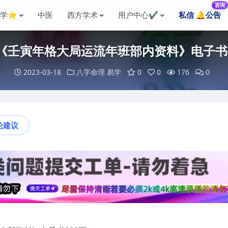
咨询
国学⭐
中医
西方学术
用户中心✔️
私信 🔔公告
-《壬寅年格大局运流年班部内资料》电子书2
2023-03-18
八字命理
易学
0
0
176
0
论建议