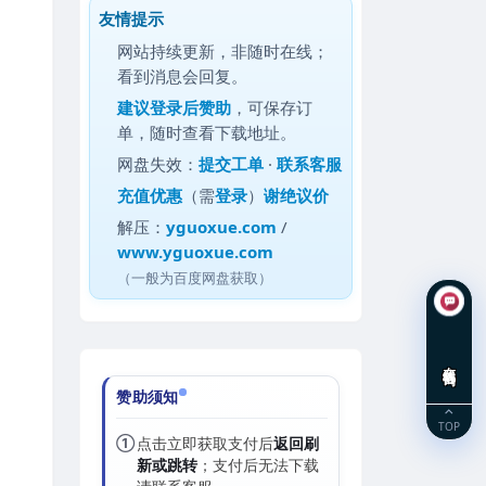
友情提示
网站持续更新，非随时在线；
看到消息会回复。
建议
登录后赞助
，可保存订
单，随时查看下载地址。
网盘失效：
提交工单
·
联系客服
充值优惠
（需
登录
）
谢绝议价
解压：
yguoxue.com
/
www.yguoxue.com
（一般为百度网盘获取）
在线咨询
赞助须知
TOP
①
点击立即获取支付后
返回刷
新或跳转
；支付后无法下载