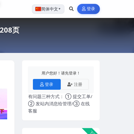
登录
简体中文
▼
08页
用户您好！请先登录！
登录
注册
有问题三种方式： ① 提交工单/
② 发站内消息给管理/③ 在线
客服
下载