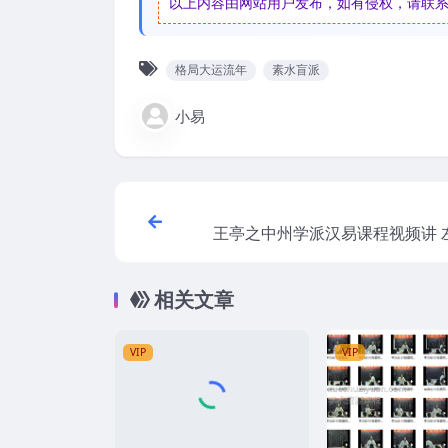
以上内容由网站用户发布，如有侵权，请联系我们
格局大运流年
素水盲派
小易
王亭之中州学派汉易课程视频讲 
十二
相关文章
VIP
VIP