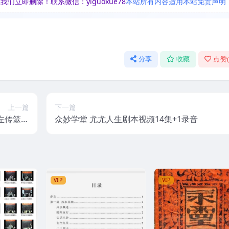
立即删除！联系微信：yiguoxue78
本站所有内容适用本站免责声明
分享
收藏
点赞
上一篇
下一篇
左传筮事
众妙学堂 尤尤人生剧本视频14集+1录音
课集视频
VIP
VIP