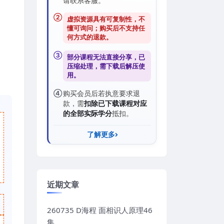
请联系客服。
②
虚拟资源具有可复制性，不
懂可询问；购买后
不支持任
何方式的退款
。
③
部分课程无法直接分享，已
压缩处理，需
下载后解压
使
用。
④
购买会员后若执意要求退
款，需
扣除已下载课程对应
的全部实际学分
抵扣。
了解更多
近期文章
260735 D海程 面相识人原理46
集