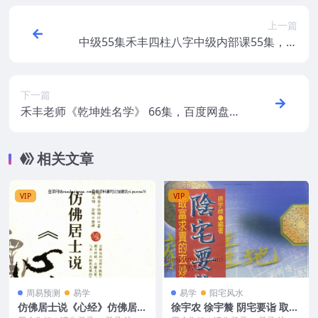
上一篇
中级55集禾丰四柱八字中级内部课55集，百
度网盘下载，阿里云盘下载
下一篇
禾丰老师《乾坤姓名学》 66集，百度网盘下
载，阿里云盘下载
相关文章
VIP
VIP
周易预测
易学
易学
阳宅风水
仿佛居士说《心经》仿佛居士
徐宇农 徐宇辳 阴宅要诣 取富