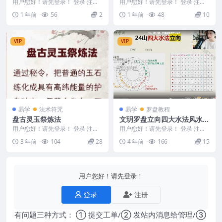
陆锦川.pdf
求贵的玄妙动力.pdf
用户您好！请先登录！ 登录 注册
用户您好！请先登录！ 登录 注册
仿佛居士说《心经》仿佛居士陆锦
徐宇农 徐宇辳 阴宅要诣 取富求贵
1 年前
56
2
1 年前
48
10
川.pdf 25...
的玄妙动力....
VIP
VIP
易学
法术符咒
易学
罗盘教程
盘古灵玉祭炼法
文玥罗盘立向四大水法风水高
级课程18集 视频
用户您好！请先登录！ 登录 注册
用户您好！请先登录！ 登录 注册
盘古玉 盘古灵玉祭炼法 可以把自
文玥罗盘立向四大水法高级课程
3 年前
104
28
4 年前
166
15
己佩戴的玉石祭...
文玥罗盘 编号：...
用户您好！请先登录！
登录
注册
有问题三种方式： ① 提交工单/② 发站内消息给管理/③