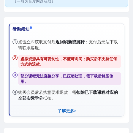
（一般为百度网盘获取）
赞助须知
①
点击立即获取支付后
返回刷新或跳转
；支付后无法下载
请联系客服。
②
虚拟资源具有可复制性，不懂可询问；购买后
不支持任何
方式的退款
。
③
部分课程无法直接分享，已压缩处理，需
下载后解压
使
用。
④
购买会员后若执意要求退款，需
扣除已下载课程对应的
全部实际学分
抵扣。
了解更多