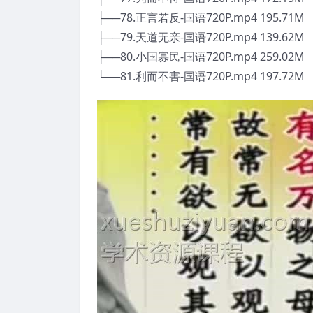
├──78.正言若反-国语720P.mp4 195.71M
├──79.天道无亲-国语720P.mp4 139.62M
├──80.小国寡民-国语720P.mp4 259.02M
└──81.利而不害-国语720P.mp4 197.72M