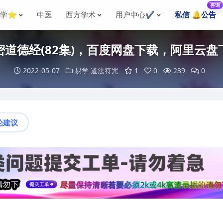
咨询
国学⭐
中医
西方学术
用户中心✔️
私信 🔔公告
密道德经(82集)，百度网盘下载，阿里云盘
2022-05-07
易学
道法符咒
1
0
239
0
论建议