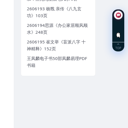
2606193 杨戬 亲传《八九玄
功》103页
2606194思源《办公家居顺风顺
在线咨询
水》248页
2606195 崔文举《盲派八字 十
TOP
神精释》152页
王凤麟电子书50部凤麟易理PDF
书籍