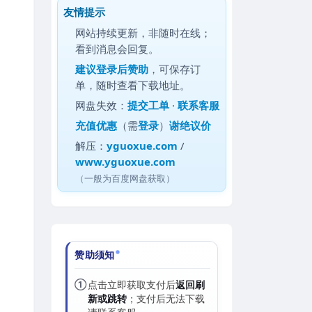
友情提示
网站持续更新，非随时在线；
看到消息会回复。
建议
登录后赞助
，可保存订
单，随时查看下载地址。
网盘失效：
提交工单
·
联系客服
充值优惠
（需
登录
）
谢绝议价
解压：
yguoxue.com
/
www.yguoxue.com
（一般为百度网盘获取）
赞助须知
①
点击立即获取支付后
返回刷
新或跳转
；支付后无法下载