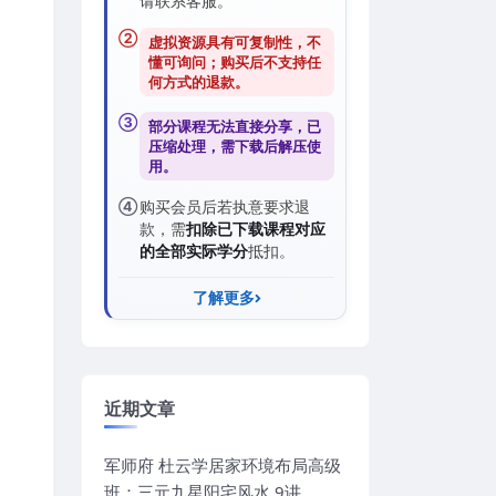
请联系客服。
②
虚拟资源具有可复制性，不
懂可询问；购买后
不支持任
何方式的退款
。
③
部分课程无法直接分享，已
压缩处理，需
下载后解压
使
用。
④
购买会员后若执意要求退
款，需
扣除已下载课程对应
的全部实际学分
抵扣。
了解更多
近期文章
军师府 杜云学居家环境布局高级
班：三元九星阳宅风水 9讲