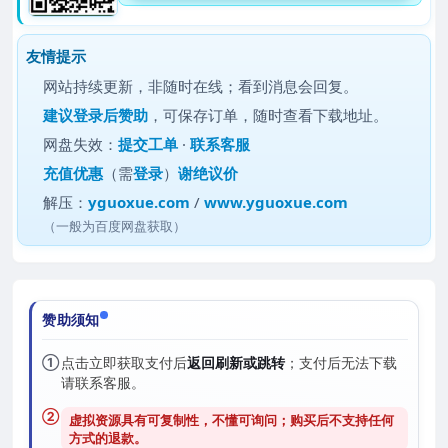
友情提示
网站持续更新，非随时在线；看到消息会回复。
建议
登录后赞助
，可保存订单，随时查看下载地址。
网盘失效：
提交工单
·
联系客服
充值优惠
（需
登录
）
谢绝议价
解压：
yguoxue.com
/
www.yguoxue.com
（一般为百度网盘获取）
赞助须知
①
点击立即获取支付后
返回刷新或跳转
；支付后无法下载
请联系客服。
②
虚拟资源具有可复制性，不懂可询问；购买后
不支持任何
方式的退款
。