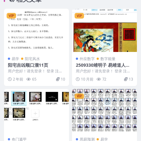
VIP
VIP
易学
阳宅风水
外应数字
数字能量
阳宅吉凶顺口溜11页
2509330靖明子 易靖道人
《九天神数》196页Y
用户您好！请先登录！ 登录 注册
用户您好！请先登录！ 登录 注册
阳宅吉凶顺口溜 2501148
靖明子 易靖道人《九天神数》196
2 年前
65
10
10 月前
72
13
页Y 手机号...
VIP
奇门遁甲
周易预测
易学