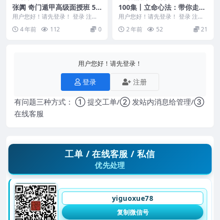
张阗 奇门遁甲高级面授班 5
100集丨立命心法：带你走进
集视频合集免费下载
命运真相，掌握改命心法
用户您好！请先登录！ 登录 注册
用户您好！请先登录！ 登录 注册
张阗-奇门遁甲 编号：D22785
100集视频丨立命心法：带你走进
4 年前
112
0
2 年前
52
21
命运真相，掌握...
用户您好！请先登录！
登录
注册
有问题三种方式： ① 提交工单/② 发站内消息给管理/③
在线客服
工单 / 在线客服 / 私信
优先处理
yiguoxue78
复制微信号