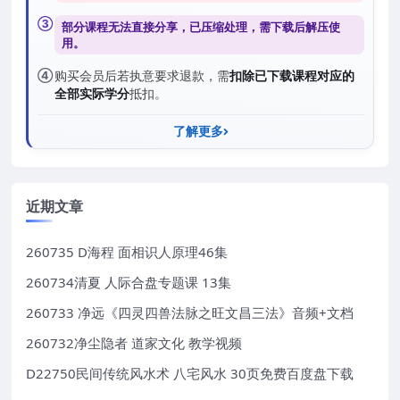
③
部分课程无法直接分享，已压缩处理，需
下载后解压
使
用。
④
购买会员后若执意要求退款，需
扣除已下载课程对应的
全部实际学分
抵扣。
了解更多
近期文章
260735 D海程 面相识人原理46集
260734清夏 人际合盘专题课 13集
260733 净远《四灵四兽法脉之旺文昌三法》音频+文档
260732净尘隐者 道家文化 教学视频
D22750民间传统风水术 八宅风水 30页免费百度盘下载