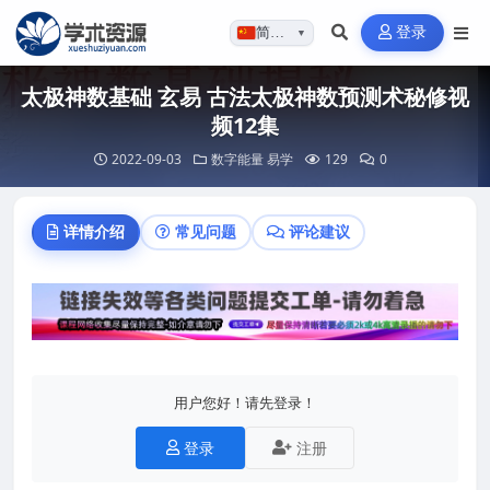
登录
简体…
▼
太极神数基础 玄易 古法太极神数预测术秘修视
频12集
2022-09-03
数字能量
易学
129
0
详情介绍
常见问题
评论建议
用户您好！请先登录！
登录
注册