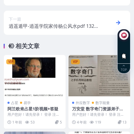
录
下一篇
逍遥遁甲-逍遥学院家传杨公风水pdf 132页
手抄版 百度盘下载
相关文章
在线咨询
VIP
VIP
TOP
占星
易学
外应数字
数字能量
阿兰欧肯占星1阶视频+答疑
万安堂 数字奇门资源弟子班
录音6集 万安堂合集
用户您好！请先登录！ 登录 注册
用户您好！请先登录！ 登录 注册
阿兰欧肯 2503155 AO大师占星课
万安堂合集 万安堂 数字奇门资料
1 年前
53
5
4 年前
119
13
1-1...
+弟子班录音6...