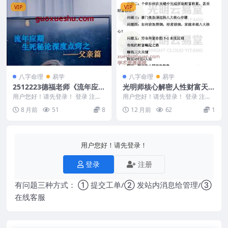
VIP
VIP
八字命理
易学
八字命理
易学
2512223德福老师《流年应期
光明师核心解密人性财富天机
生死秘论深度点窍之——父亲
04PDF文档17页Y
用户您好！请先登录！ 登录 注册
用户您好！请先登录！ 登录 注册
篇》
德福老师《流年应期生死秘论深度
光明师核心解密人性财富天机04P
8 月前
51
8
12 月前
62
1
点窍之——父亲篇...
DF文档17页...
用户您好！请先登录！
登录
注册
有问题三种方式： ① 提交工单/② 发站内消息给管理/③
在线客服