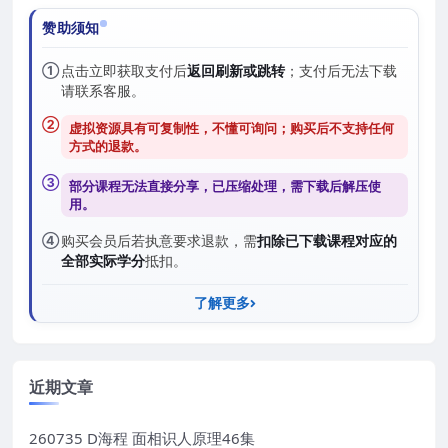
赞助须知
①
点击立即获取支付后
返回刷新或跳转
；支付后无法下载
请联系客服。
②
虚拟资源具有可复制性，不懂可询问；购买后
不支持任何
方式的退款
。
③
部分课程无法直接分享，已压缩处理，需
下载后解压
使
用。
④
购买会员后若执意要求退款，需
扣除已下载课程对应的
全部实际学分
抵扣。
了解更多
近期文章
260735 D海程 面相识人原理46集