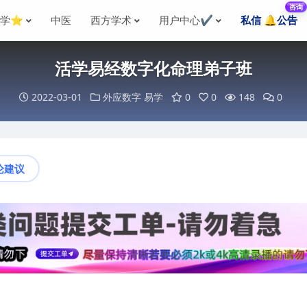
咨询
国学⭐
中医
西方学术
用户中心✔️
私信 🔔公告
活学易经数字化命理弟子班
2022-03-01
外应数字
易学
0
0
148
0
论建议