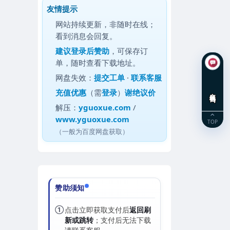
友情提示
网站持续更新，非随时在线；
看到消息会回复。
建议
登录后赞助
，可保存订
单，随时查看下载地址。
网盘失效：
提交工单
·
联系客服
充值优惠
（需
登录
）
谢绝议价
在线咨询
解压：
yguoxue.com
/
www.yguoxue.com
TOP
（一般为百度网盘获取）
赞助须知
①
点击立即获取支付后
返回刷
新或跳转
；支付后无法下载