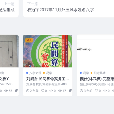
上一篇
下一篇
秘法集成
权冠宇2017年11月外应风水姓名八字
VIP
预测
八字命理
易学
易学
阳宅风水
文档Y
刘威吾 民间算命实务宝典
颜仕(林武樟)-完整
480P.pdf
义免费获取
9 25051
刘威吾 民间算命实务宝典 480P.
颜仕(林武樟)-完整阳宅讲义
pdf 2501067-5
03-073-5
0
56
15
2 年前
0
0
67
15
3 年前
0
0