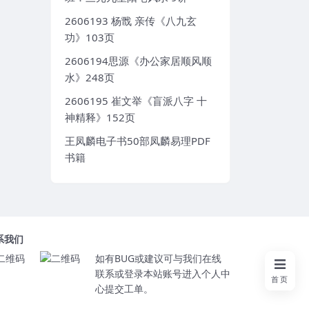
2606193 杨戬 亲传《八九玄
功》103页
2606194思源《办公家居顺风顺
水》248页
2606195 崔文举《盲派八字 十
神精释》152页
王凤麟电子书50部凤麟易理PDF
书籍
系我们
如有BUG或建议可与我们在线
联系或登录本站账号进入个人中
首页
心提交工单。