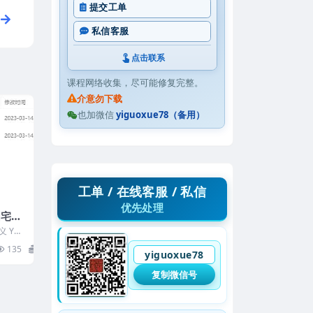
提交工单
私信客服
点击联系
课程网络收集，尽可能修复完整。
介意勿下载
也加微信
yiguoxue78（备用）
工单 / 在线客服 / 私信
优先处理
阳宅讲
 Y23
135
0
yiguoxue78
复制微信号