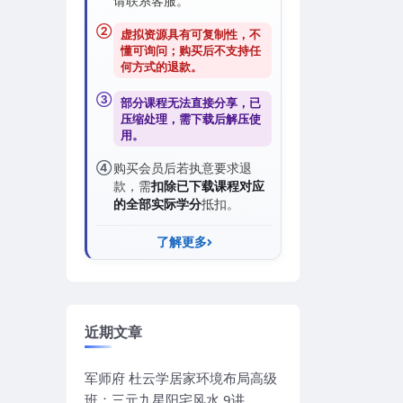
请联系客服。
②
虚拟资源具有可复制性，不
懂可询问；购买后
不支持任
何方式的退款
。
③
部分课程无法直接分享，已
压缩处理，需
下载后解压
使
用。
④
购买会员后若执意要求退
款，需
扣除已下载课程对应
的全部实际学分
抵扣。
了解更多
近期文章
军师府 杜云学居家环境布局高级
班：三元九星阳宅风水 9讲