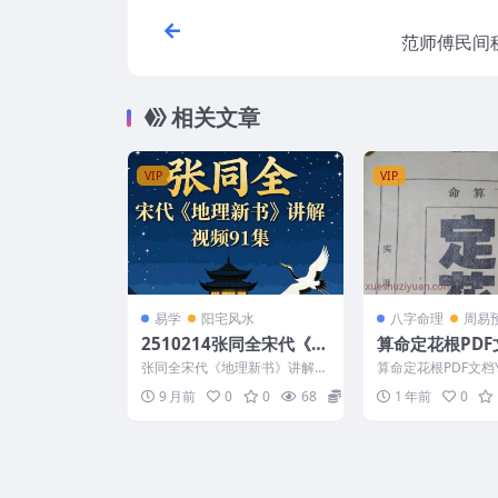
范师傅民间
相关文章
VIP
VIP
易学
阳宅风水
八字命理
周易
2510214张同全宋代《地
算命定花根PDF
理新书》讲解视频91集Y
张同全宋代《地理新书》讲解视
算命定花根PDF文档Y4
频91集Y 2510214 Zhang Tong
22
9 月前
0
0
68
16
1 年前
0
qu...