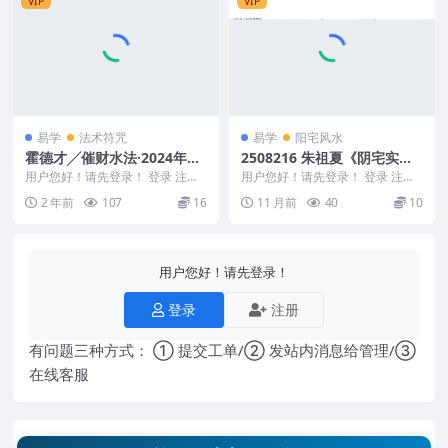
VIP
VIP
易学
法术符咒
易学
阳宅风水
霍德才╱催财水法·2024年布
2508216 朱祖夏《阴宅实用
局手册.pdf
风水讲义》192页
用户您好！请先登录！ 登录 注册
用户您好！请先登录！ 登录 注册
霍德才╱催财水法·2024年布局手
朱祖夏《阴宅实用风水讲义》192
2 年前
107
16
11 月前
40
10
册.pdf ...
页 25082...
用户您好！请先登录！
登录
注册
有问题三种方式： ① 提交工单/② 发站内消息给管理/③
在线客服