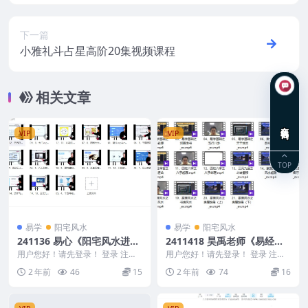
运用.
下一篇
小雅礼斗占星高阶20集视频课程
相关文章
在线咨询
VIP
VIP
TOP
易学
阳宅风水
易学
阳宅风水
241136 易心《阳宅风水进阶
2411418 昊禹老师《易经风
班》15集
水》20集
用户您好！请先登录！ 登录 注册
用户您好！请先登录！ 登录 注册
易心《阳宅风水进阶班》15集 241
昊禹老师《易经风水》20集 2411
2 年前
46
15
2 年前
74
16
136 0...
418 0...