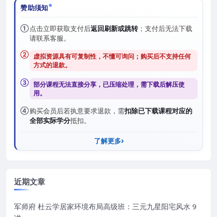
赞助须知
①
点击立即获取支付后
返回刷新或跳转
；支付后无法下载
请联系客服。
②
虚拟资源具有可复制性，不懂可询问；购买后
不支持任何
方式的退款
。
③
部分课程无法直接分享，已压缩处理，需
下载后解压
使
用。
④
购买会员后若执意要求退款，需
扣除已下载课程对应的
全部实际学分
抵扣。
了解更多
近期文章
军师府 杜云学居家环境布局高级班：三元九星阳宅风水 9