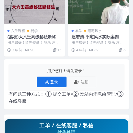
六壬课程
易学
易学
阳宅风水
(荔枝)大六壬高级秘法断终生
赵若清-阳宅风水实际案例视
录音文件
频6集
用户您好！请先登录！ 登录 注册
用户您好！请先登录！ 登录 注册
(荔枝)大六壬高级秘法断终生17 2
赵若清-阳宅风水实际案例视频6集
3 年前
90
15
4 年前
89
6
40118...
编号：222...
用户您好！请先登录！
登录
注册
有问题三种方式： ① 提交工单/② 发站内消息给管理/③
在线客服
工单 / 在线客服 / 私信
优先处理