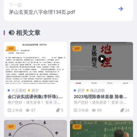
下一篇
茅山玄英堂八字命理134页.pdf
相关文章
VIP
VIP
六壬课程
易学
易学
梅花易数
金口诀实战课例集(李怀珠).p
2023地理陈春林皇极 陈春林
df
2023地理皇极精品课程十八
用户您好！请先登录！ 登录 注册
用户您好！请先登录！ 登录 注册
金口诀实战课例集(李怀珠).pdf 24
集视频
陈春林2023地理皇极精品课程十
2 年前
87
5
3 年前
99
24
032...
八集视频 编号...
VIP
VIP