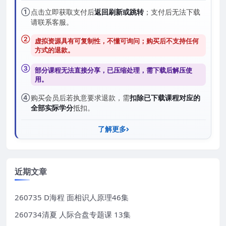
①
点击立即获取支付后
返回刷新或跳转
；支付后无法下载
请联系客服。
②
虚拟资源具有可复制性，不懂可询问；购买后
不支持任何
方式的退款
。
③
部分课程无法直接分享，已压缩处理，需
下载后解压
使
用。
④
购买会员后若执意要求退款，需
扣除已下载课程对应的
全部实际学分
抵扣。
了解更多
近期文章
260735 D海程 面相识人原理46集
260734清夏 人际合盘专题课 13集