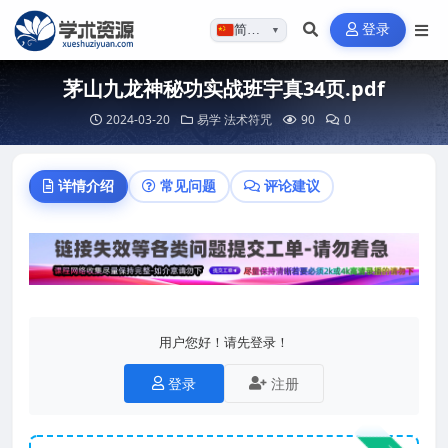
登录
简体…
▼
茅山九龙神秘功实战班宇真34页.pdf
2024-03-20
易学
法术符咒
90
0
详情介绍
常见问题
评论建议
用户您好！请先登录！
登录
注册