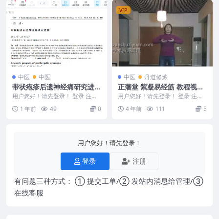
VIP
中医
中医
中医
丹道修炼
带状疱疹后遗神经痛研究进展
正藩堂 紫凝易经筋 教程视频
_段苡文
2集
用户您好！请先登录！ 登录 注册
用户您好！请先登录！ 登录 注册
带状疱疹后遗神经痛研究进展_段
紫凝易经筋 教程视频2集 正藩堂紫
1 年前
49
0
4 年前
111
5
苡文 25054...
凝易经筋视频...
用户您好！请先登录！
登录
注册
有问题三种方式： ① 提交工单/② 发站内消息给管理/③
在线客服