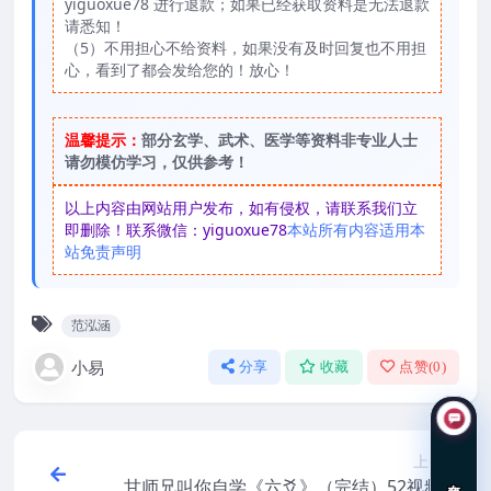
yiguoxue78 进行退款；如果已经获取资料是无法退款
请悉知！
（5）不用担心不给资料，如果没有及时回复也不用担
心，看到了都会发给您的！放心！
温馨提示：
部分玄学、武术、医学等资料非专业人士
请勿模仿学习，仅供参考！
以上内容由网站用户发布，如有侵权，请联系我们立
即删除！联系微信：yiguoxue78
本站所有内容适用本
站免责声明
范泓涵
小易
分享
收藏
点赞(
0
)
上一篇
在线咨询
甘师兄叫你自学《六爻》（完结）52视频文