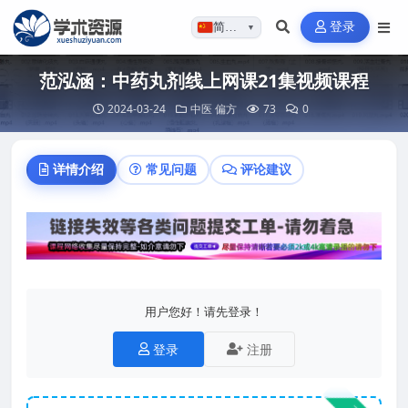
登录
简体…
▼
范泓涵：中药丸剂线上网课21集视频课程
2024-03-24
中医
偏方
73
0
详情介绍
常见问题
评论建议
用户您好！请先登录！
登录
注册