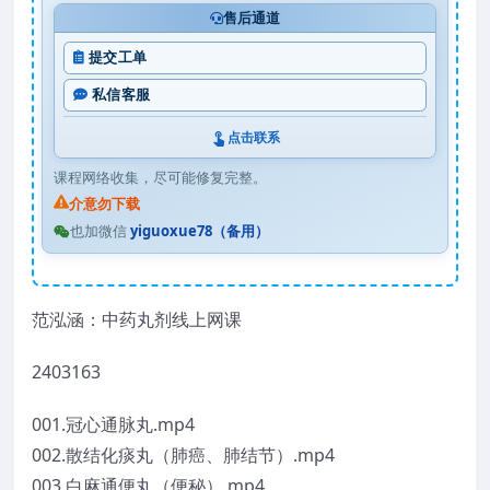
售后通道
提交工单
私信客服
点击联系
课程网络收集，尽可能修复完整。
介意勿下载
也加微信
yiguoxue78（备用）
范泓涵：中药丸剂线上网课
2403163
001.冠心通脉丸.mp4
002.散结化痰丸（肺癌、肺结节）.mp4
003.白麻通便丸（便秘）.mp4