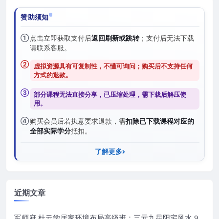
赞助须知
①
点击立即获取支付后
返回刷新或跳转
；支付后无法下载
请联系客服。
②
虚拟资源具有可复制性，不懂可询问；购买后
不支持任何
方式的退款
。
③
部分课程无法直接分享，已压缩处理，需
下载后解压
使
用。
④
购买会员后若执意要求退款，需
扣除已下载课程对应的
全部实际学分
抵扣。
了解更多
近期文章
军师府 杜云学居家环境布局高级班：三元九星阳宅风水 9