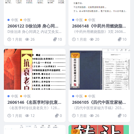
中医
中医
中医
中医
2606122 D徐泊涛 身心同调
2606148《中药外用燃烧脂
之 内证艾灸实战精讲20集
肪》3页
D徐泊涛 身心同调之 内证艾灸实
《中药外用燃烧脂肪》3页 26061
战精讲20集 2606122 2606122
48 以下内容为整理的相关资料内
1 月前
26
10
1 月前
20
10
D...
容相关推荐描...
VIP
中医
中医
中医
中医
2606146《名医李时珍抗衰老
2606105《四代中医世家秘方
良方》128页
手稿》203页
《名医李时珍抗衰老良方》128页
《四代中医世家秘方手稿》203页
2606146 以下内容为整理的相关
2606105
1 月前
12
0
1 月前
26
10
资料内容相...
VIP