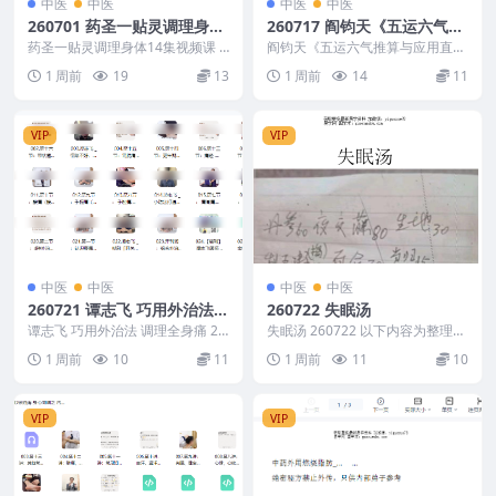
中医
中医
中医
中医
260701 药圣一贴灵调理身体
260717 阎钧天《五运六气推
14集视频课
算与应用直断疾病运势》271
药圣一贴灵调理身体14集视频课 2
阎钧天《五运六气推算与应用直断
60701 260701 徐任药圣一贴灵调
页
疾病运势》271页 260717 以下内
1 周前
19
13
1 周前
14
11
理身...
容为整理的...
VIP
VIP
中医
中医
中医
中医
260721 谭志飞 巧用外治法
260722 失眠汤
调理全身痛 23+2讲视频课
谭志飞 巧用外治法 调理全身痛 23
失眠汤 260722 以下内容为整理的
+2讲视频课 260721 260721 谭...
相关资料内容相关推荐描述请自行
1 周前
10
11
1 周前
11
10
查看 失眠汤...
VIP
VIP