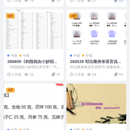
1 月前
19
10
1 月前
21
10
推荐描述请自...
土...
VIP
VIP
中医
中医
中医
中医
260609《剑指祝由小妙招法
260529 邹沅臻身体语言说明
术分享》158页电子版Y
书-读懂身体
《剑指祝由小妙招法术分享》158
邹沅臻身体语言说明书-读懂身体 2
页电子版Y 260609 以下内容为整
60529 260529 邹沅臻身体语言说
2 月前
32
10
2 月前
54
10
理的相关资...
明书...
VIP
中医
中医
中医
中医