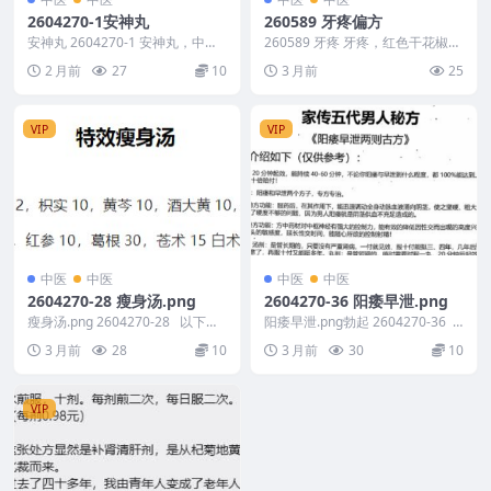
2604270-1安神丸
260589 牙疼偏方
安神丸 2604270-1 安神丸，中成
260589 牙疼 牙疼，红色干花椒20
药名。由 丁香、肉豆蔻、木香、
粒，高度酒20ml 泡十分钟 含在牙
2 月前
27
10
3 月前
25
广枣、山柰...
痛位...
VIP
VIP
中医
中医
中医
中医
2604270-28 瘦身汤.png
2604270-36 阳痿早泄.png
瘦身汤.png 2604270-28 以下内
阳痿早泄.png勃起 2604270-36
容为整理的相关资料内容...
以下内容为整理的相关资...
3 月前
28
10
3 月前
30
10
VIP