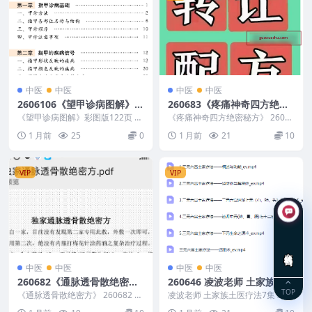
中医
中医
中医
中医
2606106《望甲诊病图解》彩
260683《疼痛神奇四方绝密
图版122页
秘方》
《望甲诊病图解》彩图版122页 26
《疼痛神奇四方绝密秘方》 26068
06106 以下内容为整理的相关资料
3 疼痛神奇四方绝密秘方转让.pdf
1 月前
25
0
1 月前
21
10
内容相关...
1.关...
VIP
VIP
在线咨询
中医
中医
中医
中医
260682《通脉透骨散绝密
260646 凌波老师 土家族土医
TOP
方》
疗法7集
《通脉透骨散绝密方》 260682 以
凌波老师 土家族土医疗法7集 260
下内容为整理的相关资料内容相关
646 新建文件夹/ ├── 1.三元六宫