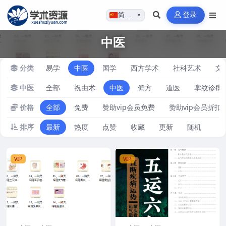
登录
简体…
▼
中医
分类
易学
中医
国学
西方学术
社科艺术
文
中医
全部
祝由术
中医
偏方
道医
掌纹诊病
价格
全部
免费
赞助vip会员免费
赞助vip会员折扣
排序
最新
热度
点赞
收藏
更新
随机
VIP
VIP