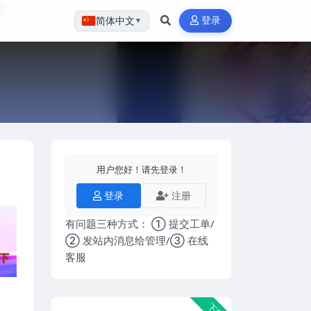
登录
简体中文
▼
用户您好！请先登录！
登录
注册
有问题三种方式： ① 提交工单/
② 发站内消息给管理/③ 在线
客服
下载