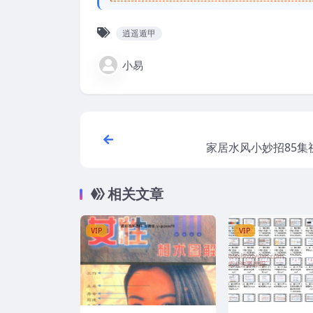
逍遥遁甲
小易
家居水风小妙招85集
相关文章
VIP
VIP