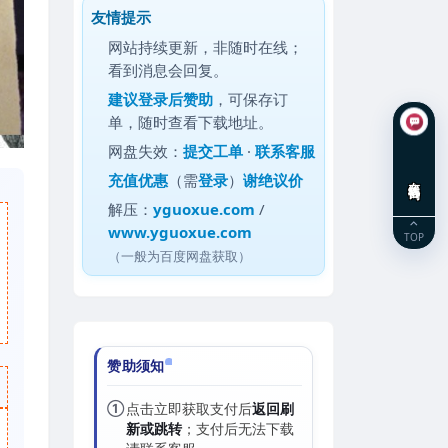
友情提示
网站持续更新，非随时在线；
看到消息会回复。
建议
登录后赞助
，可保存订
单，随时查看下载地址。
网盘失效：
提交工单
·
联系客服
充值优惠
（需
登录
）
谢绝议价
在线咨询
解压：
yguoxue.com
/
www.yguoxue.com
TOP
（一般为百度网盘获取）
赞助须知
①
点击立即获取支付后
返回刷
新或跳转
；支付后无法下载