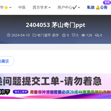
咨询
国学⭐
中医
西方学术
用户中心✔️
私信 🔔公告
2404053 茅山奇门ppt
2024-04-10
奇门遁甲
易学
0
0
126
0
论建议