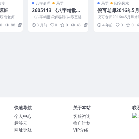
预测
八字命理
易学
易学
阳宅风水
级班
2605113 《八字精批详
倪可老师2016年5
解秘籍(从零基础到高手
课程视频
辰南老师
《八字精批详解秘籍(从零基础
倪可老师2016年5月风
的图文详解）193页–彩
教学视频5
到高手的图文详解）193页–彩
频 编号：2906B006
0
88
13
3 月前
0
0
48
13
4 年前
0
0
...
色R...
色–300线
快速导航
关于本站
联
个人中心
客服咨询
标签云
推广计划
网址导航
VIP介绍