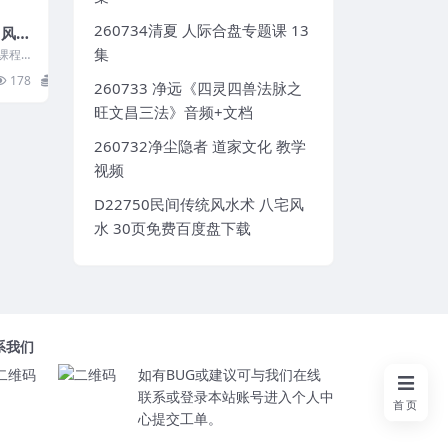
260734清夏 人际合盘专题课 13
月风水
集
水课程视
178
15
260733 净远《四灵四兽法脉之
旺文昌三法》音频+文档
260732净尘隐者 道家文化 教学
视频
D22750民间传统风水术 八宅风
水 30页免费百度盘下载
系我们
如有BUG或建议可与我们在线
联系或登录本站账号进入个人中
首页
心提交工单。