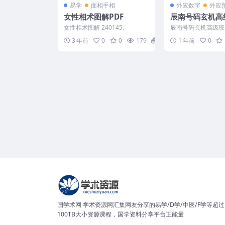
易学
面相手相
外应数字
外应
女性相术图解PDF
辰南号码玄机高
女性相术图解 240145.
辰南号码玄机高级班
《号码玄机高阶班》
3 年前
0
0
179
15
1 年前
0
1集是37集的更新版 25
国学术网 学术资源网汇集网友分享的易学/D学/中医/F学等超过
100TB大小资源课程，国学资料分享平台正能量