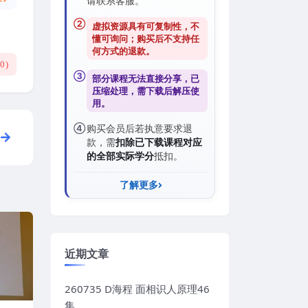
请联系客服。
②
虚拟资源具有可复制性，不
懂可询问；购买后
不支持任
何方式的退款
。
(
0
)
③
部分课程无法直接分享，已
压缩处理，需
下载后解压
使
用。
④
购买会员后若执意要求退
款，需
扣除已下载课程对应
的全部实际学分
抵扣。
了解更多
近期文章
260735 D海程 面相识人原理46
集