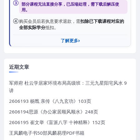
③
部分课程无法直接分享，已压缩处理，需
下载后解压
使
用。
④
购买会员后若执意要求退款，需
扣除已下载课程对应的
全部实际学分
抵扣。
了解更多
近期文章
军师府 杜云学居家环境布局高级班：三元九星阳宅风水 9
讲
2606193 杨戬 亲传《八九玄功》103页
2606194思源《办公家居顺风顺水》248页
2606195 崔文举《盲派八字 十神精释》152页
王凤麟电子书50部凤麟易理PDF书籍