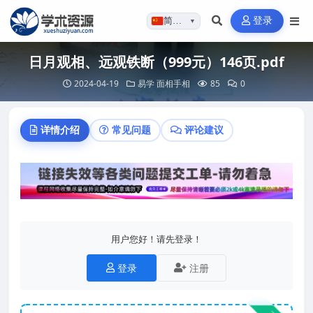
登录
简体…
▼
日月观相、远观铁断（999元）146页.pdf
2024-04-19
易学
面相手相
85
0
详情介绍
常见问题
评论建议
用户您好！请先登录！
登录
注册