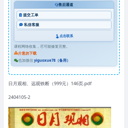
售后通道
提交工单
私信客服
点击联系
课程网络收集，尽可能修复完整。
介意勿下载
也加微信
yiguoxue78（备用）
日月观相、远观铁断（999元）146页.pdf
2404105-2