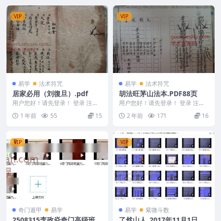
VIP
VIP
易学
法术符咒
易学
法术符咒
居家必用（刘復旦）.pdf
胡法旺茅山法本.PDF88页
用户您好！请先登录！ 登录 注册
用户您好！请先登录！ 登录 注册
居家必用（刘復旦）.pdf 2503156
胡法旺茅山.PDF 240653 ## 胡法
1 年前
55
15
2 年前
171
16
-3...
旺...
VIP
VIP
奇门遁甲
易学
易学
紫微斗数
2508315李政焱奇门高级班第
了然山人_2017年11月1日紫