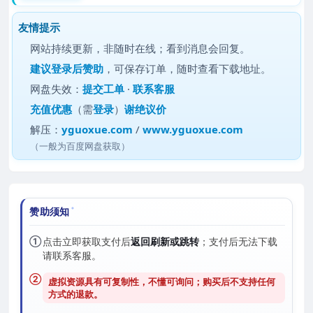
友情提示
网站持续更新，非随时在线；看到消息会回复。
建议
登录后赞助
，可保存订单，随时查看下载地址。
网盘失效：
提交工单
·
联系客服
充值优惠
（需
登录
）
谢绝议价
解压：
yguoxue.com
/
www.yguoxue.com
（一般为百度网盘获取）
赞助须知
①
点击立即获取支付后
返回刷新或跳转
；支付后无法下载
请联系客服。
②
虚拟资源具有可复制性，不懂可询问；购买后
不支持任何
方式的退款
。