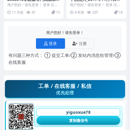
9期 8集视频Y
微斗数视频41视频合集+2文
用户您好！请先登录！ 登录 注册
用户您好！请先登录！ 登录 注册
李政焱奇门高级班第9期 8集视频Y
档
了然山人 2017年11月1日紫微斗
11 月前
47
15
4 年前
207
18
25083...
数视频 编...
用户您好！请先登录！
登录
注册
有问题三种方式： ① 提交工单/② 发站内消息给管理/③
在线客服
工单 / 在线客服 / 私信
优先处理
yiguoxue78
复制微信号