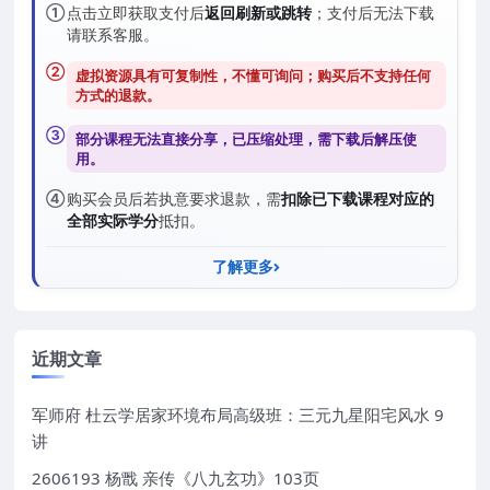
①
点击立即获取支付后
返回刷新或跳转
；支付后无法下载
请联系客服。
②
虚拟资源具有可复制性，不懂可询问；购买后
不支持任何
方式的退款
。
③
部分课程无法直接分享，已压缩处理，需
下载后解压
使
用。
④
购买会员后若执意要求退款，需
扣除已下载课程对应的
全部实际学分
抵扣。
了解更多
近期文章
军师府 杜云学居家环境布局高级班：三元九星阳宅风水 9
讲
2606193 杨戬 亲传《八九玄功》103页