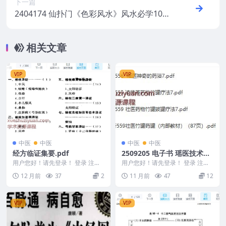
下一篇
2404174 仙扑门《色彩风水》风水必学10集
约5个小时
相关文章
VIP
VIP
中医
中医
中医
中医
经方临证集要.pdf
2509205 电子书 瑶医技术绝
技四套
用户您好！请先登录！ 登录 注册
用户您好！请先登录！ 登录 注册
经方临证集要.pdf 2505400-521
电子书 瑶医技术绝技四套 250920
12 月前
37
2
11 月前
47
12
5 Fo...
VIP
VIP