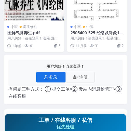
中医
养生修性
中医
中医
图解气脉养生.pdf
2505400-525 经络及针灸12
8p
用户您好！请先登录！ 登录 注册
用户您好！请先登录！ 登录 注册
图解气脉养生.pdf 250794-041
经络及针灸 2505400-525 ...
1 年前
41
5
11 月前
31
2
用户您好！请先登录！
登录
注册
有问题三种方式： ① 提交工单/② 发站内消息给管理/③
在线客服
工单 / 在线客服 / 私信
优先处理