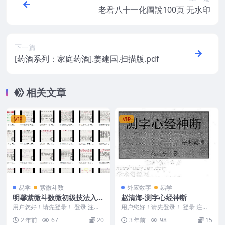
老君八十一化圖說100页 无水印
下一篇
[药酒系列：家庭药酒].姜建国.扫描版.pdf
相关文章
VIP
VIP
易学
紫微斗数
外应数字
易学
明馨紫微斗数微初级技法入门
赵清海-测字心经神断
课30集视频
用户您好！请先登录！ 登录 注册
用户您好！请先登录！ 登录 注册
明馨紫微斗数微初级技法入门课 2
赵清海-测字心经神断 2401216-17
2 年前
67
20
3 年前
98
15
410154 ...