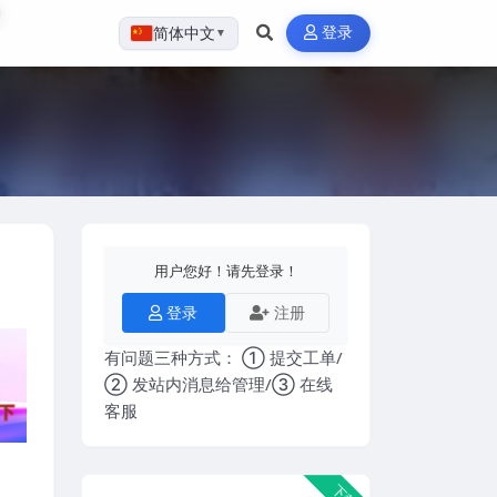
登录
简体中文
▼
用户您好！请先登录！
登录
注册
有问题三种方式： ① 提交工单/
② 发站内消息给管理/③ 在线
客服
下载