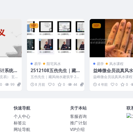
VIP
VIP
易学
阳宅风水
易学
风水课程
设计系统研
2512108五伤先生｜藏风
益峰微会员说真风
纳水建筑学
7视频／课程教学录
玄易） 玄
五伤先生｜藏风纳水建筑学 251
益峰微会员说真风水课程
讲义资料
统研修视频2
2108 01.《古建筑学》十一.mp
微会员说真风水课程7视
0
99
15
8 月前
0
0
44
15
4 年前
0
0
4 02....
程教学录音／讲义资料 编.
快速导航
关于本站
联
个人中心
客服咨询
标签云
推广计划
网址导航
VIP介绍