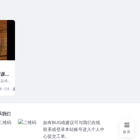
水课程
音／
 益峰
频／课
108
15
..
系我们
如有BUG或建议可与我们在线
联系或登录本站账号进入个人中
首页
心提交工单。