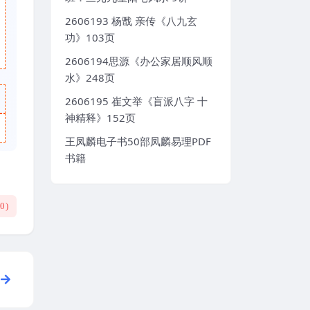
2606193 杨戬 亲传《八九玄
功》103页
2606194思源《办公家居顺风顺
水》248页
2606195 崔文举《盲派八字 十
神精释》152页
王凤麟电子书50部凤麟易理PDF
书籍
(
0
)