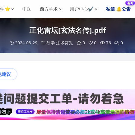
咨询
国学⭐
中医
西方学术
用户中心✔️
私信 🔔公告
正化雷坛[玄法名传].pdf
2024-08-29
易学
法术符咒
0
0
76
0
论建议