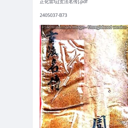
正化雷坛[玄法名传].pdf
2405037-B73