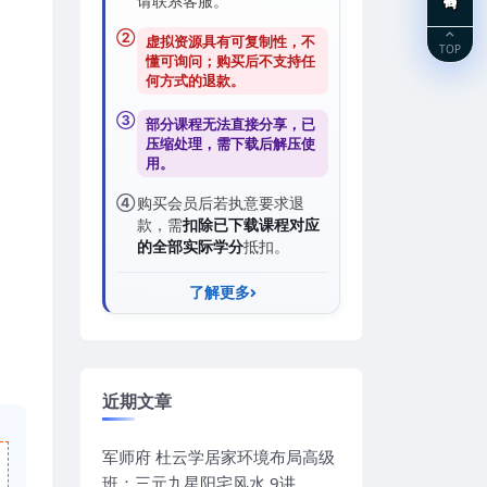
请联系客服。
②
虚拟资源具有可复制性，不
TOP
懂可询问；购买后
不支持任
何方式的退款
。
③
部分课程无法直接分享，已
压缩处理，需
下载后解压
使
用。
④
购买会员后若执意要求退
款，需
扣除已下载课程对应
的全部实际学分
抵扣。
了解更多
近期文章
军师府 杜云学居家环境布局高级
班：三元九星阳宅风水 9讲