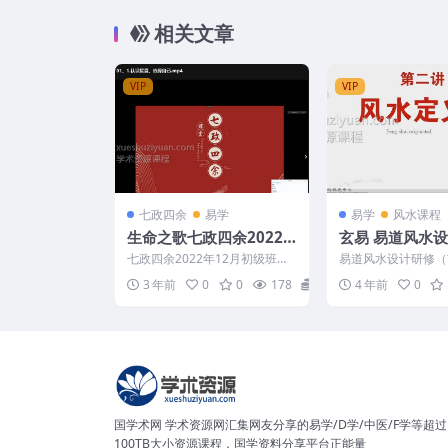
相关文章
VIP
VIP
七政四余
易学
易学
风水课程
生命之歌七政四余2022
玄易 易道风水
年12月初级班课程19集
修视频24集
七政四余2022年12月初级班课
易道风水设计研修（
程 生命之歌-七政四余 Y2304-0
易 易道风水设计系
3 年前
0
0
178
18
4 年前
0
89-1 ...
4集 编号：1253C...
国学术网 学术资源网汇集网友分享的易学/D学/中医/F学等超过
100TB大小资源课程，国学资料分享平台正能量