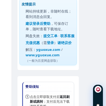
友情提示
网站持续更新，非随时在线；
看到消息会回复。
建议
登录后赞助
，可保存订
单，随时查看下载地址。
网盘失效：
提交工单
·
联系客服
充值优惠
（需
登录
）
谢绝议价
解压：
yguoxue.com
/
www.yguoxue.com
（一般为百度网盘获取）
赞助须知
①
点击立即获取支付后
返回刷
新或跳转
；支付后无法下载
在线咨询