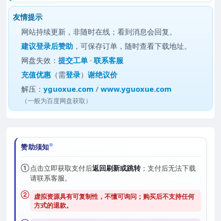
友情提示
网站持续更新，非随时在线；看到消息会回复。
建议
登录后赞助
，可保存订单，随时查看下载地址。
网盘失效：
提交工单
·
联系客服
充值优惠
（需
登录
）
谢绝议价
解压：
yguoxue.com
/
www.yguoxue.com
（一般为百度网盘获取）
赞助须知
①
点击立即获取支付后
返回刷新或跳转
；支付后无法下载
请联系客服。
②
虚拟资源具有可复制性，不懂可询问；购买后
不支持任何
方式的退款
。