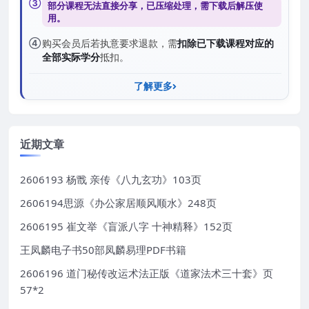
③
部分课程无法直接分享，已压缩处理，需
下载后解压
使
用。
④
购买会员后若执意要求退款，需
扣除已下载课程对应的
全部实际学分
抵扣。
了解更多
近期文章
2606193 杨戬 亲传《八九玄功》103页
2606194思源《办公家居顺风顺水》248页
2606195 崔文举《盲派八字 十神精释》152页
王凤麟电子书50部凤麟易理PDF书籍
2606196 道门秘传改运术法正版《道家法术三十套》页
57*2