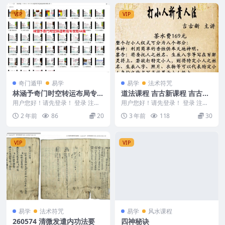
VIP
VIP
奇门遁甲
易学
易学
法术符咒
林涵予奇门时空转运布局专攻
道法课程 吉古新课程 吉古打
班44集
小人 祈贵人法 招贵人 视频
用户您好！请先登录！ 登录 注册
用户您好！请先登录！ 登录 注册
林涵予奇门时空转运布局专攻班44
+文档讲义
吉古新打小人5.8号此课程各人看
2 年前
86
20
3 年前
118
30
集 24112...
法不同， 道家...
VIP
VIP
易学
法术符咒
易学
风水课程
260574 清微发遣内功法要
四神秘诀