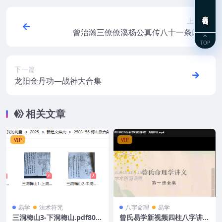
在线咨询
上一篇
曾治瀚三僚僚溪杨公真传八十一条口诀
TOP
下一篇
龙阳金丹功—战神大合集
相关文章
VIP
VIP
易学
法术符咒
八字命理
易学
三洞梅山3-下洞梅山.pdf80
曾氏易学新视频四柱八字讲义