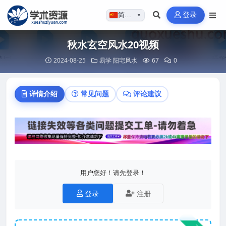
登录
简体…
▼
秋水玄空风水20视频
2024-08-25
易学
阳宅风水
67
0
详情介绍
常见问题
评论建议
用户您好！请先登录！
登录
注册