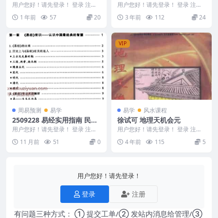
+三洞梅山1-上洞梅山+三洞
第一册70集全 曾勇八字
用户您好！请先登录！ 登录 注册
用户您好！请先登录！ 登录 注册
梅山2-中洞梅山
三洞梅山3-下洞梅山.pdf80+三洞
曾氏易学新视频四柱八字讲义第一
1 年前
57
20
3 年前
112
24
梅山1-...
册70集全 Y2...
VIP
周易预测
易学
易学
风水课程
2509228 易经实用指南 民俗
徐试可 地理天机会元
禁忌大全
用户您好！请先登录！ 登录 注册
用户您好！请先登录！ 登录 注册
易经实用指南 民俗禁忌大全 仅交
编号：MY2212-200-108 徐试可
11 月前
51
0
4 年前
115
5
流查阅 250...
地...
用户您好！请先登录！
登录
注册
有问题三种方式： ① 提交工单/② 发站内消息给管理/③