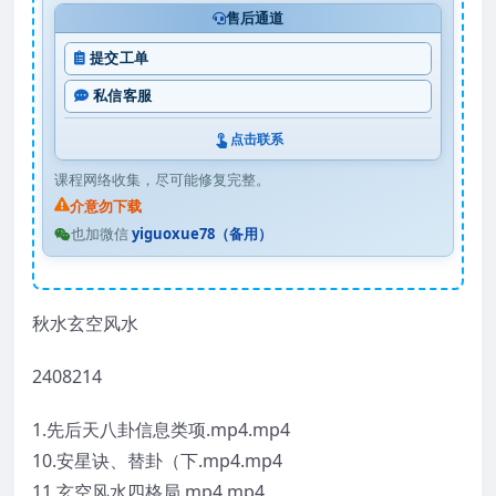
售后通道
提交工单
私信客服
点击联系
课程网络收集，尽可能修复完整。
介意勿下载
也加微信
yiguoxue78（备用）
秋水玄空风水
2408214
1.先后天八卦信息类项.mp4.mp4
10.安星诀、替卦（下.mp4.mp4
11.玄空风水四格局.mp4.mp4