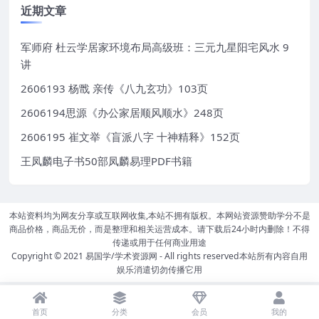
近期文章
军师府 杜云学居家环境布局高级班：三元九星阳宅风水 9
讲
2606193 杨戬 亲传《八九玄功》103页
2606194思源《办公家居顺风顺水》248页
2606195 崔文举《盲派八字 十神精释》152页
王凤麟电子书50部凤麟易理PDF书籍
本站资料均为网友分享或互联网收集,本站不拥有版权。本网站资源赞助学分不是
商品价格，商品无价，而是整理和相关运营成本。请下载后24小时内删除！不得
传递或用于任何商业用途
Copyright © 2021
易国学/学术资源网
- All rights reserved本站所有内容自用
娱乐消遣切勿传播它用
首页
分类
会员
我的