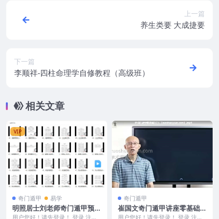
上一篇
养生类要 大成捷要
下一篇
李顺祥-四柱命理学自修教程（高级班）
相关文章
VIP
奇门遁甲
易学
奇门遁甲
明照居士刘老师奇门遁甲预测
崔国文奇门遁甲讲座零基础入
心诀54视频+奇门手动起局8
门视频教程19集全套+ 20讲
用户您好！请先登录！ 登录 注册
用户您好！请先登录！ 登录 注册