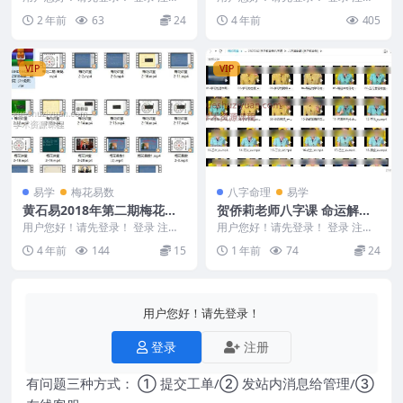
集+奇门遁甲基础课程 37集
明照居士刘老师奇门遁甲预测心诀
义合集。
崔国文奇门遁甲讲座零基础入门视
2 年前
63
24
4 年前
405
54集Y 241...
频教程19集全套...
VIP
VIP
易学
梅花易数
八字命理
易学
黄石易2018年第二期梅花（2
贺侨莉老师八字课 命运解码
1视频）
全攻略：贺侨莉八字400+集
用户您好！请先登录！ 登录 注册
用户您好！请先登录！ 登录 注册
黄石易2018年第二期梅花（21视
视频，从入门到精通命盘解析
贺侨莉老师八字课 2507242 贺侨
4 年前
144
15
1 年前
74
24
频） 编号：...
莉老师八...
与运势把握219+233
用户您好！请先登录！
登录
注册
有问题三种方式： ① 提交工单/② 发站内消息给管理/③