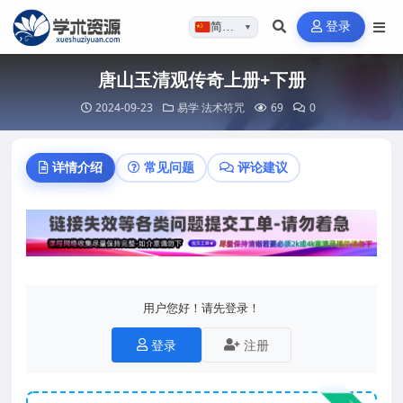
登录
简体…
▼
唐山玉清观传奇上册+下册
2024-09-23
易学
法术符咒
69
0
详情介绍
常见问题
评论建议
用户您好！请先登录！
登录
注册