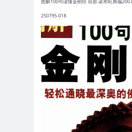
图解100句读懂金刚经 琼那.诺布旺典编2007.
250795-018