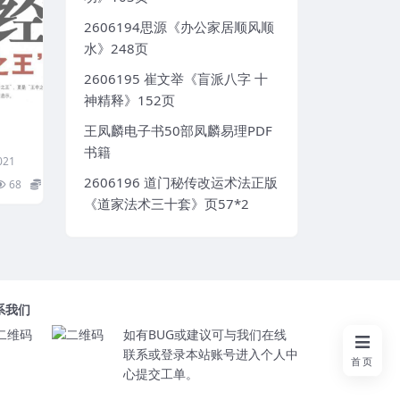
2606194思源《办公家居顺风顺
水》248页
2606195 崔文举《盲派八字 十
神精释》152页
王凤麟电子书50部凤麟易理PDF
书籍
021
2606196 道门秘传改运术法正版
68
5
《道家法术三十套》页57*2
系我们
如有BUG或建议可与我们在线
联系或登录本站账号进入个人中
首页
心提交工单。