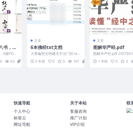
VIP
文史
文史
八书，8
6本佛经txt文档
图解华严经.pdf
8册PDF
大乘遍照光明藏无字法门经.txt
图解华严经.pdf 250794-
07292 天下
佛说长寿灭罪护诸童子陀罗尼经
0
63
6
3 年前
0
0
107
0
1 年前
0
0
（TXT注音版）....
快速导航
关于本站
联
个人中心
客服咨询
标签云
推广计划
网址导航
VIP介绍