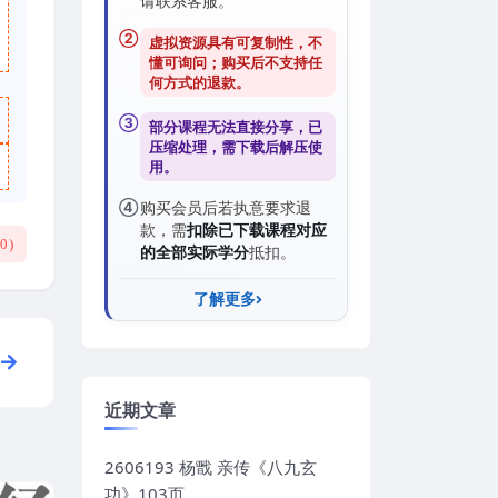
请联系客服。
②
虚拟资源具有可复制性，不
懂可询问；购买后
不支持任
何方式的退款
。
③
部分课程无法直接分享，已
压缩处理，需
下载后解压
使
用。
④
购买会员后若执意要求退
款，需
扣除已下载课程对应
(
0
)
的全部实际学分
抵扣。
了解更多
近期文章
2606193 杨戬 亲传《八九玄
功》103页