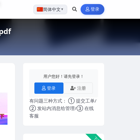
登录
简体中文
▼
df
用户您好！请先登录！
登录
注册
有问题三种方式： ① 提交工单/
② 发站内消息给管理/③ 在线
客服
下载