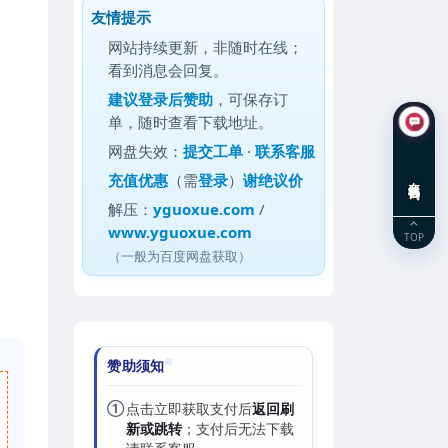
友情提示
网站持续更新，非随时在线；
看到消息会回复。
建议
登录后赞助
，可保存订
单，随时查看下载地址。
网盘失效：
提交工单
·
联系客服
充值优惠
（需
登录
）
谢绝议价
在线咨询
解压：
yguoxue.com
/
www.yguoxue.com
TOP
（一般为百度网盘获取）
赞助须知
①
点击立即获取支付后
返回刷
新或跳转
；支付后无法下载