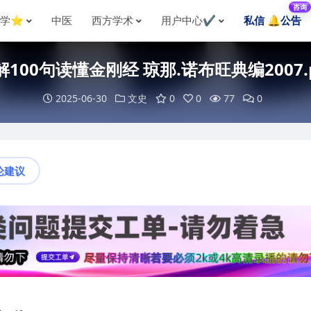
咨询
国学⭐
中医
西方学术
用户中心✔️
私信 🔔公告
解100句读懂金刚经 琼那.诺布旺典编2007.p
2025-06-30
文史
0
0
77
0
论建议