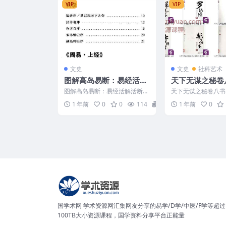
VIP
VIP
文史
文史
社科艺术
图解高岛易断：易经活解
天下无谋之秘卷
活断500例.pdf
册PDF文档Y
图解高岛易断：易经活解活断5
天下无谋之秘卷八书，
00例.pdf 250794-019
文档Y 2507292 25
1 年前
0
0
114
5
1 年前
0
无谋之...
国学术网 学术资源网汇集网友分享的易学/D学/中医/F学等超过
100TB大小资源课程，国学资料分享平台正能量