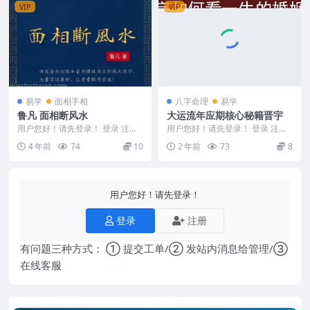
VIP
VIP
易学
面相手相
八字命理
易学
鲁凡 面相断风水
大运流年应期核心秘籍晋宇
用户您好！请先登录！ 登录 注册
用户您好！请先登录！ 登录 注册
鲁凡 面相断风水 编号M2367-S10
晋宇 大运流年应期核心秘籍 pdf 2
4 年前
74
10
2 年前
73
8
51
4081...
用户您好！请先登录！
登录
注册
有问题三种方式： ① 提交工单/② 发站内消息给管理/③
在线客服