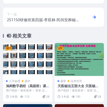
式 手抄传符咒PDF文档17页 Y
下一篇
251150研修班第四届-李双林-民间安葬秘法
3集视频Y
相关文章
VIP
VIP
八字命理
易学
易学
法术符咒
旭闳数字易经（高级班）课程
天医秘法五部大全 天医秘法
视频44集 百度网盘下载
一，天医秘法二，天医秘法
用户您好！请先登录！ 登录 注册
用户您好！请先登录！ 登录 注册
旭闳数字易经（高级班）课程视频
三，天医秘法四部，天医秘法
天医秘法：天医秘法一，天医秘法
3 年前
113
28
3 年前
181
28
44集 百度网盘...
二，天医秘法三，...
五部，视频