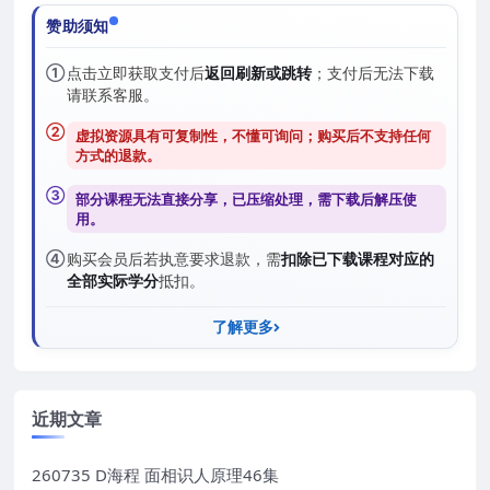
赞助须知
①
点击立即获取支付后
返回刷新或跳转
；支付后无法下载
请联系客服。
②
虚拟资源具有可复制性，不懂可询问；购买后
不支持任何
方式的退款
。
③
部分课程无法直接分享，已压缩处理，需
下载后解压
使
用。
④
购买会员后若执意要求退款，需
扣除已下载课程对应的
全部实际学分
抵扣。
了解更多
近期文章
260735 D海程 面相识人原理46集