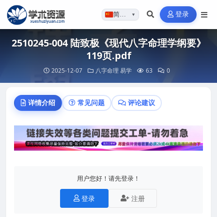
登录
简体…
▼
2510245-004 陆致极《现代八字命理学纲要》
119页.pdf
2025-12-07
八字命理
易学
63
0
详情介绍
常见问题
评论建议
用户您好！请先登录！
登录
注册